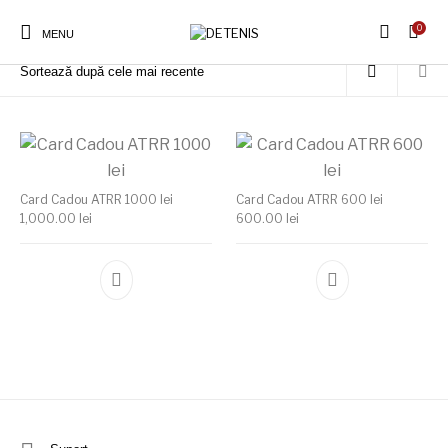
0
Prima pagină
/
Produse etichetate „detenis.ro”
MENU
Card Cadou ATRR 1000 lei
Card Cadou ATRR 600 lei
1,000.00
lei
600.00
lei