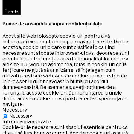
Închide
Privire de ansamblu asupra confidențialității
Acest site web folosește cookie-uri pentru a vă
îmbunătăți experiența în timp ce navigați pe site. Dintre
acestea, cookie-urile care sunt clasificate ca fiind
necesare sunt stocate în browser-ul dvs., deoarece sunt
esențiale pentru funcționarea funcționalităților de bază
ale site-ului web. De asemenea, folosim cookie-uri de la
terți care ne ajută să analizăm și să înțelegem cum
utilizați acest site web. Aceste cookie-uri vor fi stocate
în browser-ul dumneavoastră numai cu acordul
dumneavoastră. De asemenea, aveți opțiunea de a
renunța la aceste cookie-uri. Dar renunțarea la unele
dintre aceste cookie-uri vă poate afecta experiența de
navigare.
Necessary
Necessary
Întotdeauna activate
Cookie-urile necesare sunt absolut esențiale pentru ca
site-ul să funcționeze corect. Aceste cookie-uri asigură