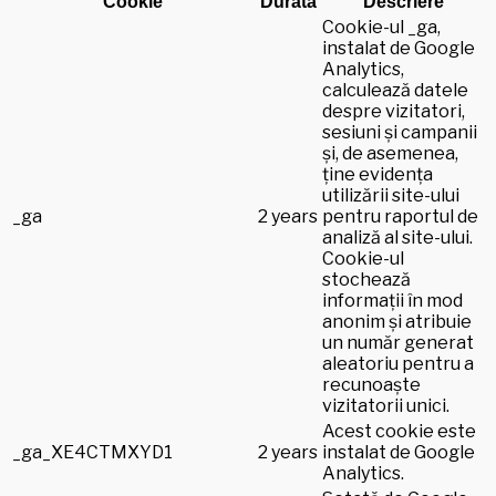
Cookie
Durată
Descriere
Cookie-ul _ga,
instalat de Google
Analytics,
calculează datele
despre vizitatori,
sesiuni și campanii
și, de asemenea,
ține evidența
utilizării site-ului
_ga
2 years
pentru raportul de
analiză al site-ului.
Cookie-ul
stochează
informații în mod
anonim și atribuie
un număr generat
aleatoriu pentru a
recunoaște
vizitatorii unici.
Acest cookie este
_ga_XE4CTMXYD1
2 years
instalat de Google
Analytics.