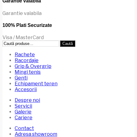
Garantie valabila
Garantie valabila
100% Plati Securizate
Visa / MasterCard
Caută
Caută
după:
Rachete
Racordaje
Grip & Overgrip
Mingi tenis
Genti
Echipament teren
Accesorii
Despre noi
Servicii
Galerie
Cariere
Contact
Adresa showroom