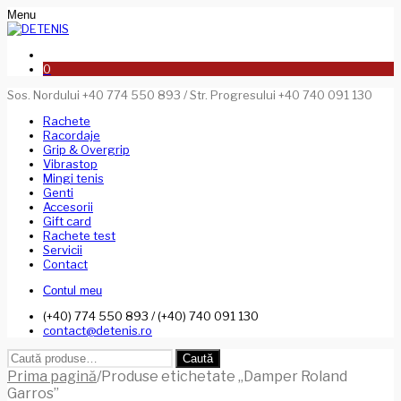
Menu
0
Sos. Nordului +40 774 550 893 / Str. Progresului +40 740 091 130
Rachete
Racordaje
Grip & Overgrip
Vibrastop
Mingi tenis
Genti
Accesorii
Gift card
Rachete test
Servicii
Contact
Contul meu
(+40) 774 550 893 / (+40) 740 091 130
contact@detenis.ro
Caută
Caută
după:
Prima pagină
/
Produse etichetate „Damper Roland
Garros”