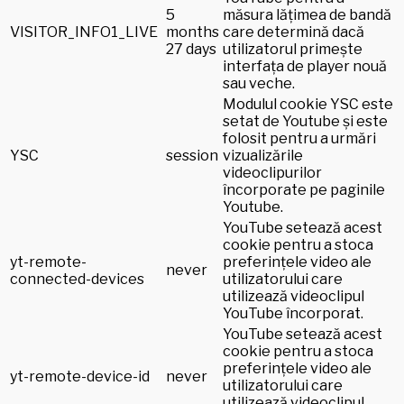
5
măsura lățimea de bandă
VISITOR_INFO1_LIVE
months
care determină dacă
27 days
utilizatorul primește
interfața de player nouă
sau veche.
Modulul cookie YSC este
setat de Youtube și este
folosit pentru a urmări
YSC
session
vizualizările
videoclipurilor
încorporate pe paginile
Youtube.
YouTube setează acest
cookie pentru a stoca
yt-remote-
preferințele video ale
never
connected-devices
utilizatorului care
utilizează videoclipul
YouTube încorporat.
YouTube setează acest
cookie pentru a stoca
preferințele video ale
yt-remote-device-id
never
utilizatorului care
utilizează videoclipul