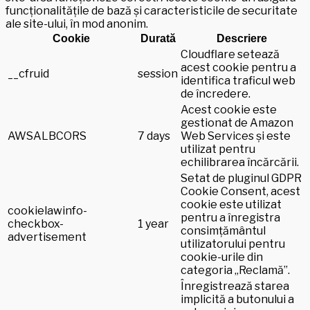
funcționalitățile de bază și caracteristicile de securitate
ale site-ului, în mod anonim.
Cookie
Durată
Descriere
Cloudflare setează
acest cookie pentru a
__cfruid
session
identifica traficul web
de încredere.
Acest cookie este
gestionat de Amazon
AWSALBCORS
7 days
Web Services și este
utilizat pentru
echilibrarea încărcării.
Setat de pluginul GDPR
Cookie Consent, acest
cookie este utilizat
cookielawinfo-
pentru a înregistra
checkbox-
1 year
consimțământul
advertisement
utilizatorului pentru
cookie-urile din
categoria „Reclamă”.
Înregistrează starea
implicită a butonului a