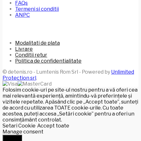
FAQs
Termeni si conditii
ANPC
Modalitati de plata
Livrare
Conditii retur
Politica de confidentialitate
© detenis.ro - Lumtenis Rom Srl - Powered by
Unlimited
Protection srl
.
Folosim cookie-uri pe site-ul nostru pentru a vă oferi cea
mai relevantă experiență, amintindu-vă preferințele și
vizitele repetate. Apăsând clic pe „Accept toate”, sunteți
de acord cu utilizarea TOATE cookie-urile. Cu toate
acestea, puteți accesa „Setări cookie” pentru a oferi un
consimțământ controlat.
Setari Cookie
Accept toate
Manage consent