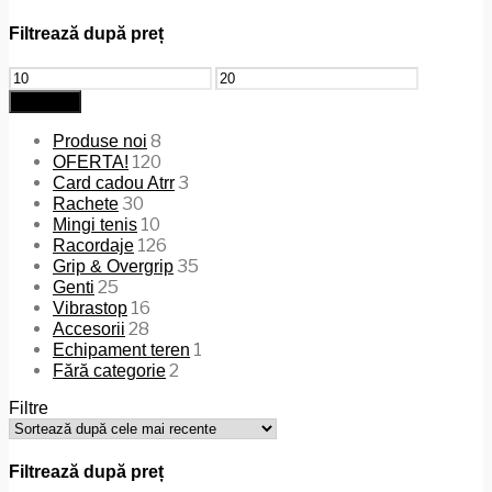
Filtrează după preț
Preț
Preț
minim
maxim
Filtrează
8
Produse noi
120
OFERTA!
3
Card cadou Atrr
30
Rachete
10
Mingi tenis
126
Racordaje
35
Grip & Overgrip
25
Genti
16
Vibrastop
28
Accesorii
1
Echipament teren
2
Fără categorie
Filtre
Filtrează după preț