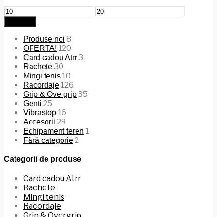
Preț
Preț
minim
maxim
Filtrează
8
Produse noi
120
OFERTA!
3
Card cadou Atrr
30
Rachete
10
Mingi tenis
126
Racordaje
35
Grip & Overgrip
25
Genti
16
Vibrastop
28
Accesorii
1
Echipament teren
2
Fără categorie
Categorii de produse
Card cadou Atrr
Rachete
Mingi tenis
Racordaje
Grip & Overgrip