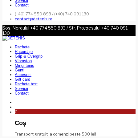
Servicii
Contact
(+40) 774 550 893 / (+40) 740 091 130
contact@detenis.ro
Sos. Nordului +40 774 550 893 / Str. Progresului +40 740 091
130
Rachete
Racordaje
Grip & Overgrip
Vibrastop
Mingi tenis
Genti
Accesorii
Gift card
Rachete test
Servicii
Contact
0
Coș
Transport gratuit la comenzi peste 500 lei!