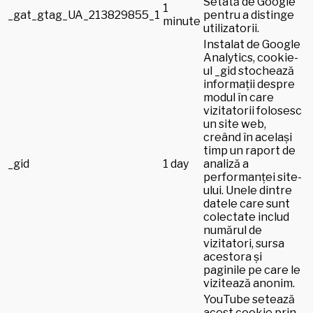
Setată de Google
1
_gat_gtag_UA_213829855_1
pentru a distinge
minute
utilizatorii.
Instalat de Google
Analytics, cookie-
ul _gid stochează
informații despre
modul în care
vizitatorii folosesc
un site web,
creând în același
timp un raport de
_gid
1 day
analiză a
performanței site-
ului. Unele dintre
datele care sunt
colectate includ
numărul de
vizitatori, sursa
acestora și
paginile pe care le
vizitează anonim.
YouTube setează
acest cookie prin