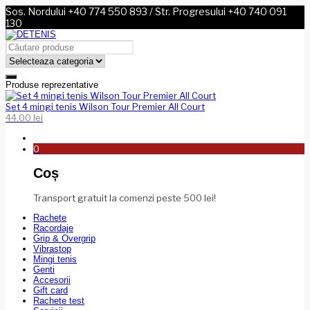
Sos. Nordului +40 774 550 893 / Str. Progresului +40 740 091
130
Produse reprezentative
Set 4 mingi tenis Wilson Tour Premier All Court
44.00
lei
0
Coș
Transport gratuit la comenzi peste 500 lei!
Rachete
Racordaje
Grip & Overgrip
Vibrastop
Mingi tenis
Genti
Accesorii
Gift card
Rachete test