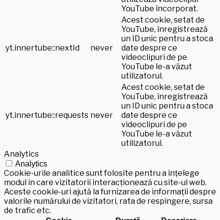
YouTube încorporat.
Acest cookie, setat de
YouTube, înregistrează
un ID unic pentru a stoca
yt.innertube::nextId
never
date despre ce
videoclipuri de pe
YouTube le-a văzut
utilizatorul.
Acest cookie, setat de
YouTube, înregistrează
un ID unic pentru a stoca
yt.innertube::requests
never
date despre ce
videoclipuri de pe
YouTube le-a văzut
utilizatorul.
Analytics
Analytics
Cookie-urile analitice sunt folosite pentru a înțelege
modul în care vizitatorii interacționează cu site-ul web.
Aceste cookie-uri ajută la furnizarea de informații despre
valorile numărului de vizitatori, rata de respingere, sursa
de trafic etc.