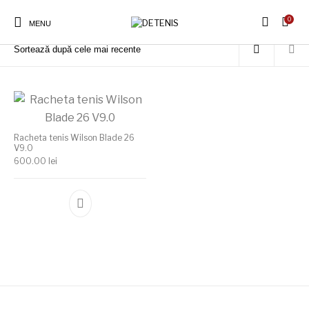
0
Prima pagină
/
Produse etichetate „Blade 26 V9.0”
MENU
Racheta tenis Wilson Blade 26
V9.0
600.00
lei