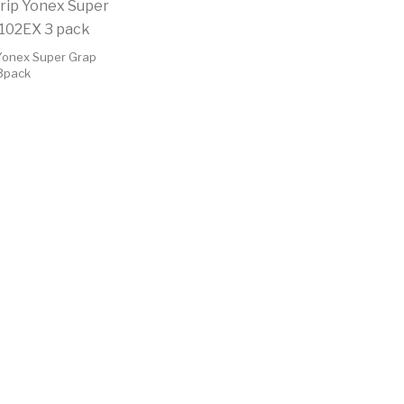
Acest produs are mai multe variații. Opțiunile pot
Yonex Super Grap
3pack