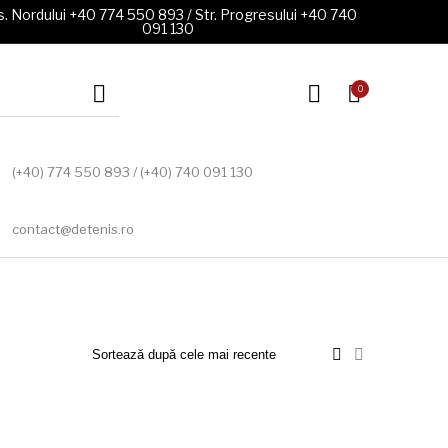
. Nordului +40 774 550 893 / Str. Progresului +40 740
091 130
0
(+40) 774 550 893 / (+40) 740 091 130
contact@detenis.ro