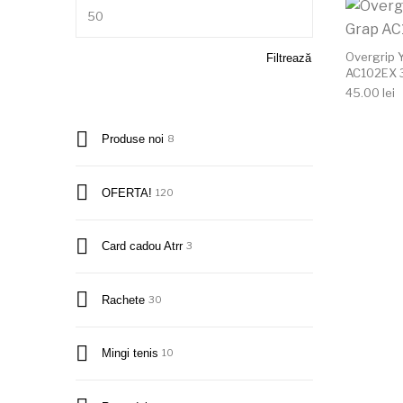
Preț maxim
Overgrip 
Filtrează
AC102EX 
45.00
lei
Produse noi
8
OFERTA!
120
Card cadou Atrr
3
Rachete
30
Mingi tenis
10