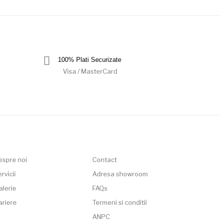
100% Plati Securizate
Visa / MasterCard
espre noi
Contact
rvicii
Adresa showroom
alerie
FAQs
ariere
Termeni si conditii
ANPC