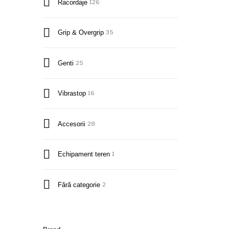
Racordaje
126
Grip & Overgrip
35
Genti
25
Vibrastop
16
Accesorii
28
Echipament teren
1
Fără categorie
2