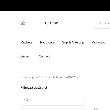
Rachete
Racordaje
Grip & Overgrip
Vibrastop
Servicii
Contact
Prima pagină
/
Produse etichetate „AC102EX”
Filtrează după preț
Preț minim