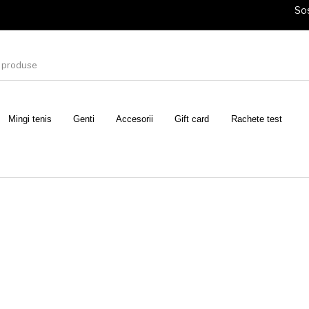
Sos
Mingi tenis
Genti
Accesorii
Gift card
Rachete test