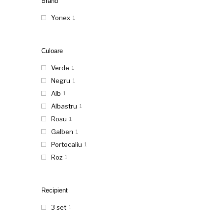
Brand
Yonex
1
Culoare
Verde
1
Negru
1
Alb
1
Albastru
1
Rosu
1
Galben
1
Portocaliu
1
Roz
1
Recipient
3 set
1