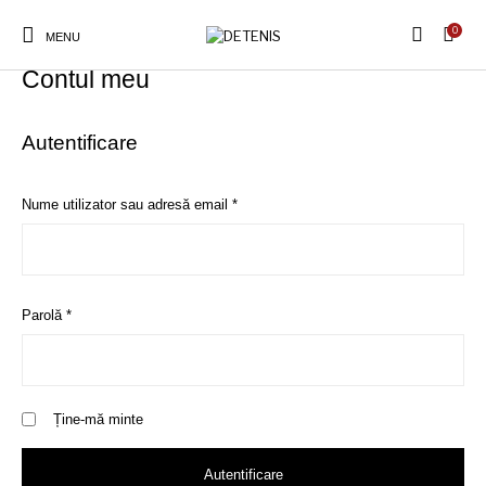
0
MENU
Contul meu
Autentificare
Obligatoriu
Nume utilizator sau adresă email
*
Obligatoriu
Parolă
*
Ține-mă minte
Autentificare