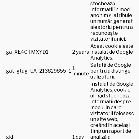
stochează
informații în mod
anonim și atribuie
un număr generat
aleatoriu pentru a
recunoaște
vizitatorii unici.
Acest cookie este
_ga_XE4CTMXYD1
2 years
instalat de Google
Analytics.
Setată de Google
1
_gat_gtag_UA_213829855_1
pentru a distinge
minute
utilizatorii.
Instalat de Google
Analytics, cookie-
ul _gid stochează
informații despre
modul în care
vizitatorii folosesc
un site web,
creând în același
timp un raport de
_gid
1 day
analiză a