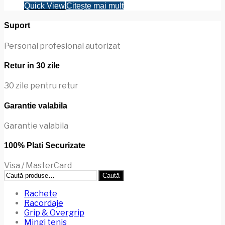
Quick View
Citește mai mult
Suport
Personal profesional autorizat
Retur in 30 zile
30 zile pentru retur
Garantie valabila
Garantie valabila
100% Plati Securizate
Visa / MasterCard
Caută
Caută
după:
Rachete
Racordaje
Grip & Overgrip
Mingi tenis