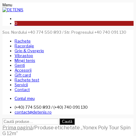
Menu
0
Sos. Nordului +40 774 550 893 / Str. Progresului +40 740 091 130
Rachete
Racordaje
Grip & Overgrip
Vibrastop
Mingi tenis
Genti
Accesorii
Gift card
Rachete test
Servicii
Contact
Contul meu
(+40) 774 550 893 / (+40) 740 091 130
contact@detenis.ro
Caută
Caută
după:
Prima pagină
/
Produse etichetate „Yonex Poly Tour Spin
G 12m”