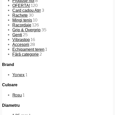
8
Produse noi
120
OFERTA!
3
Card cadou Atrr
30
Rachete
10
Mingi tenis
126
Racordaje
35
Grip & Overgrip
25
Genti
16
Vibrastop
28
Accesorii
1
Echipament teren
2
Fără categorie
Brand
Yonex
1
Culoare
Rosu
1
Diametru