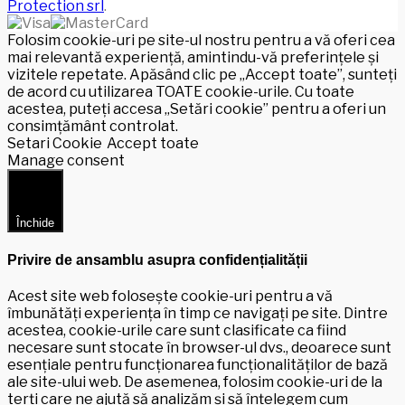
Protection srl
.
Folosim cookie-uri pe site-ul nostru pentru a vă oferi cea
mai relevantă experiență, amintindu-vă preferințele și
vizitele repetate. Apăsând clic pe „Accept toate”, sunteți
de acord cu utilizarea TOATE cookie-urile. Cu toate
acestea, puteți accesa „Setări cookie” pentru a oferi un
consimțământ controlat.
Setari Cookie
Accept toate
Manage consent
Închide
Privire de ansamblu asupra confidențialității
Acest site web folosește cookie-uri pentru a vă
îmbunătăți experiența în timp ce navigați pe site. Dintre
acestea, cookie-urile care sunt clasificate ca fiind
necesare sunt stocate în browser-ul dvs., deoarece sunt
esențiale pentru funcționarea funcționalităților de bază
ale site-ului web. De asemenea, folosim cookie-uri de la
terți care ne ajută să analizăm și să înțelegem cum