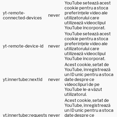
YouTube setează acest
cookie pentru a stoca
yt-remote-
preferințele video ale
never
connected-devices
utilizatorului care
utilizează videoclipul
YouTube încorporat.
YouTube setează acest
cookie pentru a stoca
preferințele video ale
yt-remote-device-id
never
utilizatorului care
utilizează videoclipul
YouTube încorporat.
Acest cookie, setat de
YouTube, înregistrează
un ID unic pentru a stoca
yt.innertube::nextId
never
date despre ce
videoclipuri de pe
YouTube le-a văzut
utilizatorul.
Acest cookie, setat de
YouTube, înregistrează
un ID unic pentru a stoca
yt.innertube::requests
never
date despre ce