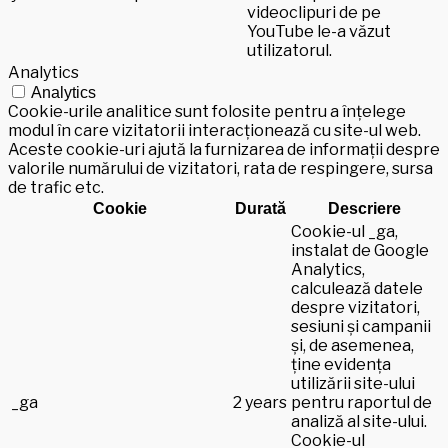
videoclipuri de pe
YouTube le-a văzut
utilizatorul.
Analytics
Analytics
Cookie-urile analitice sunt folosite pentru a înțelege
modul în care vizitatorii interacționează cu site-ul web.
Aceste cookie-uri ajută la furnizarea de informații despre
valorile numărului de vizitatori, rata de respingere, sursa
de trafic etc.
Cookie
Durată
Descriere
Cookie-ul _ga,
instalat de Google
Analytics,
calculează datele
despre vizitatori,
sesiuni și campanii
și, de asemenea,
ține evidența
utilizării site-ului
_ga
2 years
pentru raportul de
analiză al site-ului.
Cookie-ul