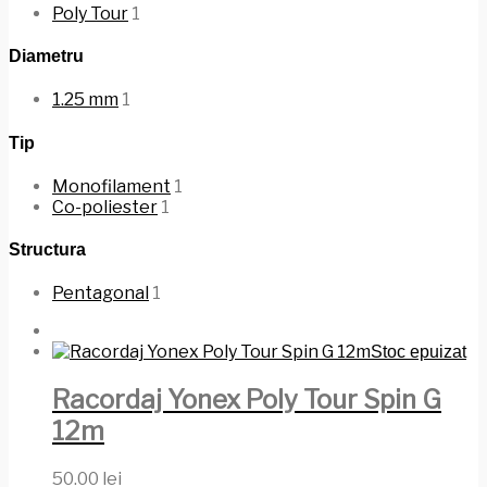
Poly Tour
1
Diametru
1.25 mm
1
Tip
Monofilament
1
Co-poliester
1
Structura
Pentagonal
1
Stoc epuizat
Racordaj Yonex Poly Tour Spin G
12m
50.00
lei