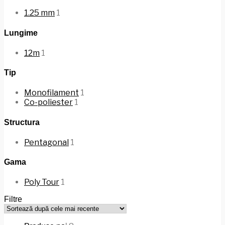
1.25 mm
1
Lungime
12m
1
Tip
Monofilament
1
Co-poliester
1
Structura
Pentagonal
1
Gama
Poly Tour
1
Filtre