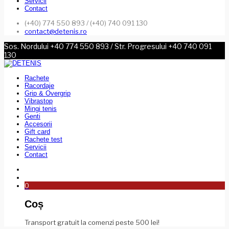
Servicii
Contact
(+40) 774 550 893 / (+40) 740 091 130
contact@detenis.ro
Sos. Nordului +40 774 550 893 / Str. Progresului +40 740 091
130
Rachete
Racordaje
Grip & Overgrip
Vibrastop
Mingi tenis
Genti
Accesorii
Gift card
Rachete test
Servicii
Contact
0
Coș
Transport gratuit la comenzi peste 500 lei!