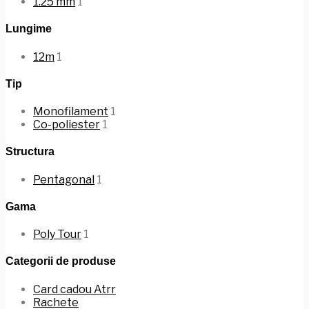
1.25 mm
1
Lungime
12m
1
Tip
Monofilament
1
Co-poliester
1
Structura
Pentagonal
1
Gama
Poly Tour
1
Categorii de produse
Card cadou Atrr
Rachete