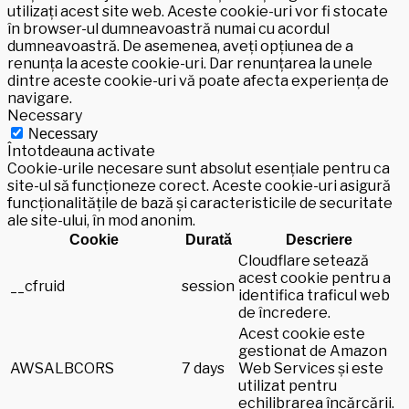
utilizați acest site web. Aceste cookie-uri vor fi stocate
în browser-ul dumneavoastră numai cu acordul
dumneavoastră. De asemenea, aveți opțiunea de a
renunța la aceste cookie-uri. Dar renunțarea la unele
dintre aceste cookie-uri vă poate afecta experiența de
navigare.
Necessary
Necessary
Întotdeauna activate
Cookie-urile necesare sunt absolut esențiale pentru ca
site-ul să funcționeze corect. Aceste cookie-uri asigură
funcționalitățile de bază și caracteristicile de securitate
ale site-ului, în mod anonim.
Cookie
Durată
Descriere
Cloudflare setează
acest cookie pentru a
__cfruid
session
identifica traficul web
de încredere.
Acest cookie este
gestionat de Amazon
AWSALBCORS
7 days
Web Services și este
utilizat pentru
echilibrarea încărcării.