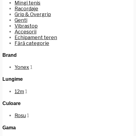
Mingi tenis
Racordaje
Grip & Overgrip
Genti
Vibrastop
Accesorii
Echipament teren
Fără categorie
Brand
Yonex
1
Lungime
12m
1
Culoare
Rosu
1
Gama