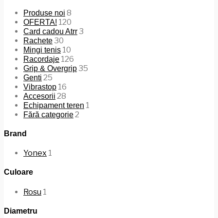
8
Produse noi
120
OFERTA!
3
Card cadou Atrr
30
Rachete
10
Mingi tenis
126
Racordaje
35
Grip & Overgrip
25
Genti
16
Vibrastop
28
Accesorii
1
Echipament teren
2
Fără categorie
Brand
Yonex
1
Culoare
Rosu
1
Diametru