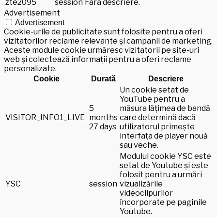
zte2095
session
Fara descriere.
Advertisement
Advertisement
Cookie-urile de publicitate sunt folosite pentru a oferi
vizitatorilor reclame relevante și campanii de marketing.
Aceste module cookie urmăresc vizitatorii pe site-uri
web și colectează informații pentru a oferi reclame
personalizate.
Cookie
Durată
Descriere
Un cookie setat de
YouTube pentru a
5
măsura lățimea de bandă
VISITOR_INFO1_LIVE
months
care determină dacă
27 days
utilizatorul primește
interfața de player nouă
sau veche.
Modulul cookie YSC este
setat de Youtube și este
folosit pentru a urmări
YSC
session
vizualizările
videoclipurilor
încorporate pe paginile
Youtube.