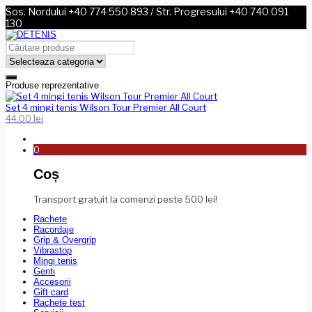
Sos. Nordului +40 774 550 893 / Str. Progresului +40 740 091
130
Produse reprezentative
Set 4 mingi tenis Wilson Tour Premier All Court
44.00
lei
0
Coș
Transport gratuit la comenzi peste 500 lei!
Rachete
Racordaje
Grip & Overgrip
Vibrastop
Mingi tenis
Genti
Accesorii
Gift card
Rachete test