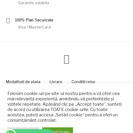
Garantie valabila
100% Plati Securizate
Visa / MasterCard
Modalitati de plata
Livrare
Conditii retur
Politica de confidentialitate
Folosim cookie-uri pe site-ul nostru pentru a vă oferi cea
© detenis.ro - Lumtenis Rom Srl - Powered by
Unlimited
mai relevantă experiență, amintindu-vă preferințele și
Protection srl
.
vizitele repetate. Apăsând clic pe „Accept toate”, sunteți
de acord cu utilizarea TOATE cookie-urile. Cu toate
acestea, puteți accesa „Setări cookie” pentru a oferi un
consimțământ controlat.
Setari Cookie
Accept toate