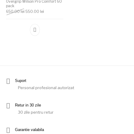
Overgrip Wilson Pro Comfort 60
pack
Prețul inițial a fost: 650.00 lei.
Prețul curent este: 550.00 lei.
650.00
lei
550.00
lei
Suport
Personal profesional autorizat
Retur in 30 zile
30 zile pentru retur
Garantie valabila