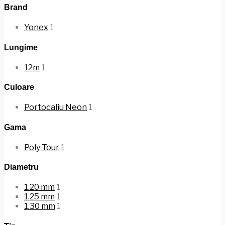
Brand
Yonex
1
Lungime
12m
1
Culoare
Portocaliu Neon
1
Gama
Poly Tour
1
Diametru
1.20 mm
1
1.25 mm
1
1.30 mm
1