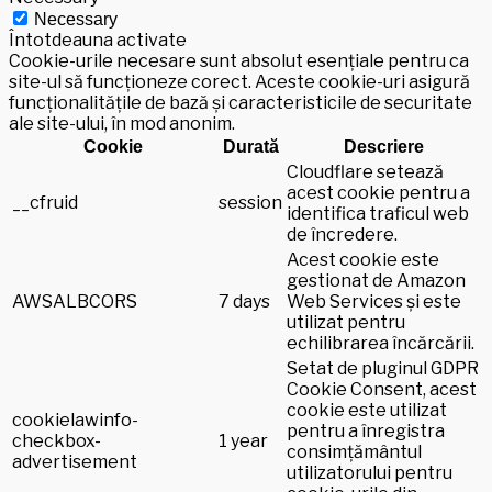
Necessary
Întotdeauna activate
Cookie-urile necesare sunt absolut esențiale pentru ca
site-ul să funcționeze corect. Aceste cookie-uri asigură
funcționalitățile de bază și caracteristicile de securitate
ale site-ului, în mod anonim.
Cookie
Durată
Descriere
Cloudflare setează
acest cookie pentru a
__cfruid
session
identifica traficul web
de încredere.
Acest cookie este
gestionat de Amazon
AWSALBCORS
7 days
Web Services și este
utilizat pentru
echilibrarea încărcării.
Setat de pluginul GDPR
Cookie Consent, acest
cookie este utilizat
cookielawinfo-
pentru a înregistra
checkbox-
1 year
consimțământul
advertisement
utilizatorului pentru