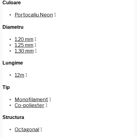
Culoare
Portocaliu Neon
1
Diametru
1.20 mm
1
1.25 mm
1
1.30 mm
1
Lungime
12m
1
Tip
Monofilament
1
Co-poliester
1
Structura
Octagonal
1