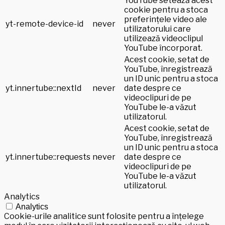
YouTube setează acest
cookie pentru a stoca
preferințele video ale
yt-remote-device-id
never
utilizatorului care
utilizează videoclipul
YouTube încorporat.
Acest cookie, setat de
YouTube, înregistrează
un ID unic pentru a stoca
yt.innertube::nextId
never
date despre ce
videoclipuri de pe
YouTube le-a văzut
utilizatorul.
Acest cookie, setat de
YouTube, înregistrează
un ID unic pentru a stoca
yt.innertube::requests
never
date despre ce
videoclipuri de pe
YouTube le-a văzut
utilizatorul.
Analytics
Analytics
Cookie-urile analitice sunt folosite pentru a înțelege