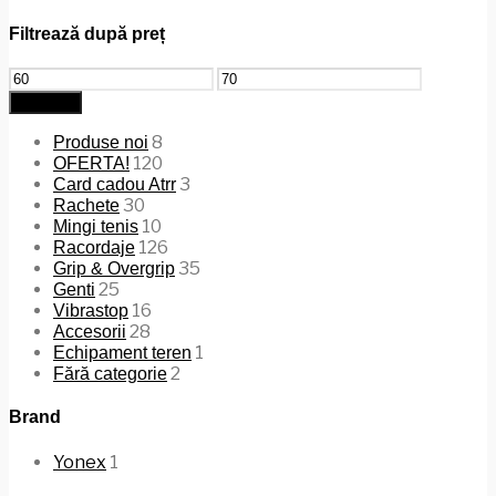
Filtrează după preț
Preț
Preț
minim
maxim
Filtrează
8
Produse noi
120
OFERTA!
3
Card cadou Atrr
30
Rachete
10
Mingi tenis
126
Racordaje
35
Grip & Overgrip
25
Genti
16
Vibrastop
28
Accesorii
1
Echipament teren
2
Fără categorie
Brand
Yonex
1