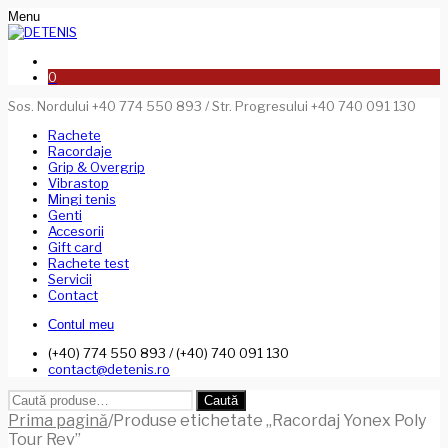
Menu
0
Sos. Nordului +40 774 550 893 / Str. Progresului +40 740 091 130
Rachete
Racordaje
Grip & Overgrip
Vibrastop
Mingi tenis
Genti
Accesorii
Gift card
Rachete test
Servicii
Contact
Contul meu
(+40) 774 550 893 / (+40) 740 091 130
contact@detenis.ro
Caută
Caută
după:
Prima pagină
/
Produse etichetate „Racordaj Yonex Poly
Tour Rev”