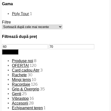
Gama
Poly Tour
1
Filtre
Filtrează după preț
Preț
Preț
minim
maxim
Filtrează
8
Produse noi
120
OFERTA!
3
Card cadou Atrr
30
Rachete
10
Mingi tenis
126
Racordaje
35
Grip & Overgrip
25
Genti
16
Vibrastop
28
Accesorii
1
Echipament teren