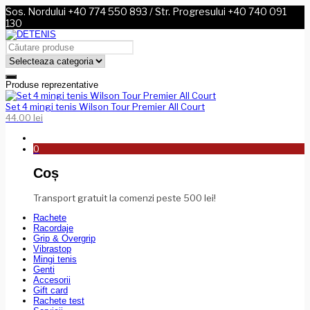
Sos. Nordului +40 774 550 893 / Str. Progresului +40 740 091
130
Produse reprezentative
Set 4 mingi tenis Wilson Tour Premier All Court
44.00
lei
0
Coș
Transport gratuit la comenzi peste 500 lei!
Rachete
Racordaje
Grip & Overgrip
Vibrastop
Mingi tenis
Genti
Accesorii
Gift card
Rachete test