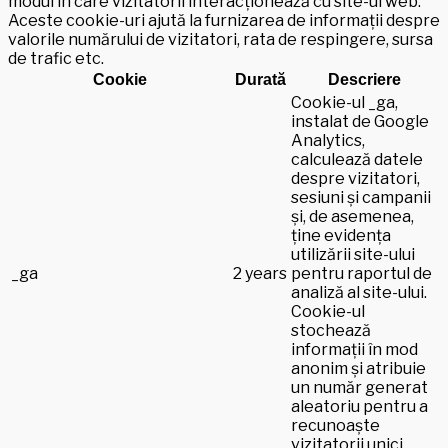
modul în care vizitatorii interacționează cu site-ul web.
Aceste cookie-uri ajută la furnizarea de informații despre
valorile numărului de vizitatori, rata de respingere, sursa
de trafic etc.
Cookie
Durată
Descriere
Cookie-ul _ga,
instalat de Google
Analytics,
calculează datele
despre vizitatori,
sesiuni și campanii
și, de asemenea,
ține evidența
utilizării site-ului
_ga
2 years
pentru raportul de
analiză al site-ului.
Cookie-ul
stochează
informații în mod
anonim și atribuie
un număr generat
aleatoriu pentru a
recunoaște
vizitatorii unici.