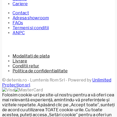
Cariere
Contact
Adresa showroom
FAQs
Termeni si conditii
ANPC
Modalitati de plata
Livrare
Conditii retur
Politica de confidentialitate
© detenis.ro - Lumtenis Rom Srl - Powered by
Unlimited
Protection srl
.
Folosim cookie-uri pe site-ul nostru pentru a vă oferi cea
mai relevantă experiență, amintindu-vă preferințele și
vizitele repetate. Apăsând clic pe „Accept toate”, sunteți
de acord cu utilizarea TOATE cookie-urile. Cu toate
acestea, puteți accesa „Setări cookie” pentru a oferi un