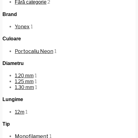
2
Fără categorie
Brand
Yonex
1
Culoare
Portocaliu Neon
1
Diametru
1.20 mm
1
1.25 mm
1
1.30 mm
1
Lungime
12m
1
Tip
Monofilament
1