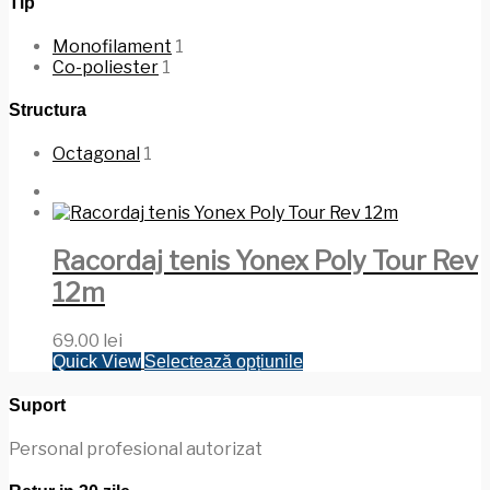
Tip
Monofilament
1
Co-poliester
1
Structura
Octagonal
1
Racordaj tenis Yonex Poly Tour Rev
12m
69.00
lei
Acest
Quick View
Selectează opțiunile
produs
are
Suport
mai
multe
Personal profesional autorizat
variații.
Opțiunile