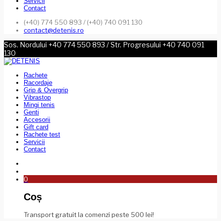
Servicii
Contact
(+40) 774 550 893 / (+40) 740 091 130
contact@detenis.ro
Sos. Nordului +40 774 550 893 / Str. Progresului +40 740 091
130
Rachete
Racordaje
Grip & Overgrip
Vibrastop
Mingi tenis
Genti
Accesorii
Gift card
Rachete test
Servicii
Contact
0
Coș
Transport gratuit la comenzi peste 500 lei!