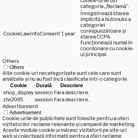
cookie-urile din
categoria „Reclamă”.
Înregistrează starea
implicită a butonului a
categoriei
corespunzătoare și
CookieLawInfoConsent
1 year
starea CCPA.
Funcționează numai în
coordonare cu cookie-
ul principal.
Others
Others
Alte cookie-uri necategorizate sunt cele care sunt
analizate și nu au fost încă clasificate într-o categorie.
Cookie
Durată
Descriere
shop_display
session
Fara descriere.
zte2095
session
Fara descriere.
Advertisement
Advertisement
Cookie-urile de publicitate sunt folosite pentru a oferi
vizitatorilor reclame relevante și campanii de marketing.
Aceste module cookie urmăresc vizitatorii pe site-uri
web și colectează informații pentru a oferi reclame