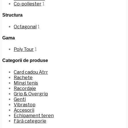
Co-poliester
1
Structura
Octagonal
1
Gama
Poly Tour
1
Categorii de produse
Card cadou Atrr
Rachete
Mingi tenis
Racordaje
Grip & Overgrip
Genti
Vibrastop
Accesorii
Echipament teren
Fără categorie