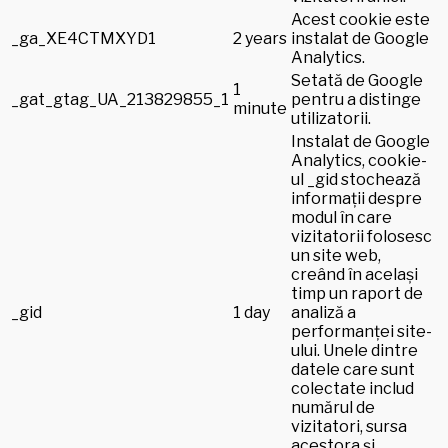
Acest cookie este
_ga_XE4CTMXYD1
2 years
instalat de Google
Analytics.
Setată de Google
1
_gat_gtag_UA_213829855_1
pentru a distinge
minute
utilizatorii.
Instalat de Google
Analytics, cookie-
ul _gid stochează
informații despre
modul în care
vizitatorii folosesc
un site web,
creând în același
timp un raport de
_gid
1 day
analiză a
performanței site-
ului. Unele dintre
datele care sunt
colectate includ
numărul de
vizitatori, sursa
acestora și