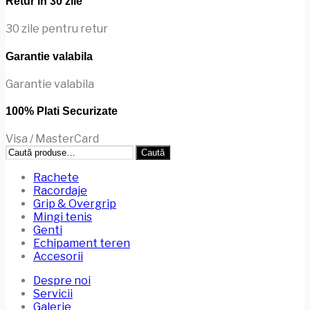
Retur in 30 zile
pot
fi
30 zile pentru retur
alese
în
Garantie valabila
pagina
produsului.
Garantie valabila
100% Plati Securizate
Visa / MasterCard
Caută
Caută
după:
Rachete
Racordaje
Grip & Overgrip
Mingi tenis
Genti
Echipament teren
Accesorii
Despre noi
Servicii
Galerie