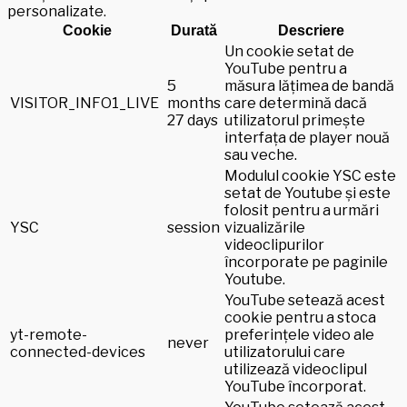
personalizate.
Cookie
Durată
Descriere
Un cookie setat de
YouTube pentru a
5
măsura lățimea de bandă
VISITOR_INFO1_LIVE
months
care determină dacă
27 days
utilizatorul primește
interfața de player nouă
sau veche.
Modulul cookie YSC este
setat de Youtube și este
folosit pentru a urmări
YSC
session
vizualizările
videoclipurilor
încorporate pe paginile
Youtube.
YouTube setează acest
cookie pentru a stoca
yt-remote-
preferințele video ale
never
connected-devices
utilizatorului care
utilizează videoclipul
YouTube încorporat.