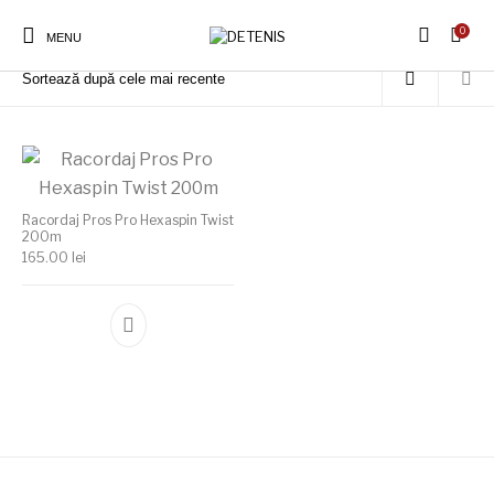
0
Prima pagină
/
Produse etichetate „Racordaj Pros Pro Hexaspin Twist 200m”
MENU
Racordaj Pros Pro Hexaspin Twist
200m
165.00
lei
Acest produs are mai multe variații. Opțiunile