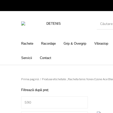
Rachete
Racordaje
Grip & Overgrip
Vibrastop
Servicii
Contact
Prima pagină
/
Produse etichetate „Racheta tenis Yonex Ezone Ace Bl
Filtrează după preț
Preț minim