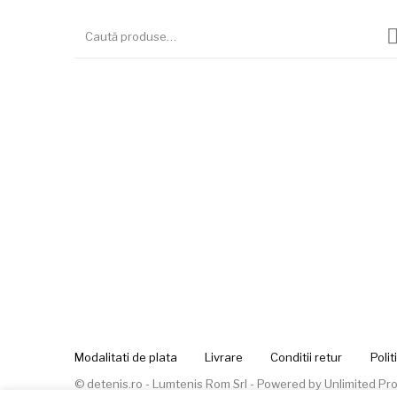
Modalitati de plata
Livrare
Conditii retur
Polit
© detenis.ro - Lumtenis Rom Srl - Powered by
Unlimited Pro