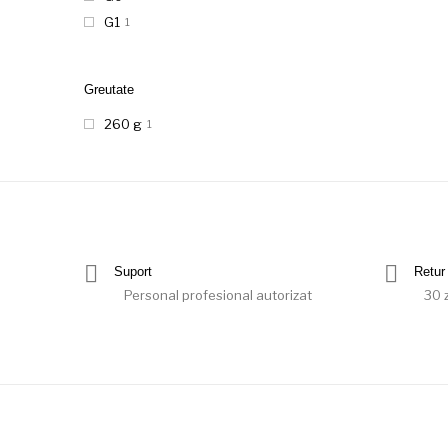
G1
1
Greutate
260 g
1
Suport
Retur 
Personal profesional autorizat
30 z