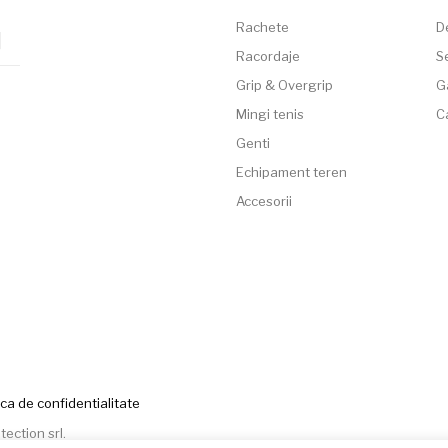
Rachete
D
Racordaje
Se
Grip & Overgrip
G
Mingi tenis
C
Genti
Echipament teren
Accesorii
ica de confidentialitate
tection srl
.