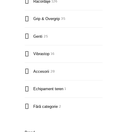
Racordaje
126
Grip & Overgrip
35
Genti
25
Vibrastop
16
Accesorii
28
Echipament teren
1
Fără categorie
2