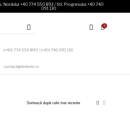
. Nordului +40 774 550 893 / Str. Progresului +40 740
091 130
0
(+40) 774 550 893 / (+40) 740 091 130
contact@detenis.ro