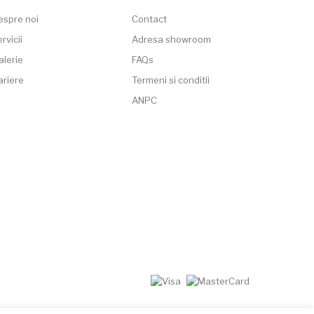
espre noi
Contact
rvicii
Adresa showroom
alerie
FAQs
ariere
Termeni si conditii
ANPC