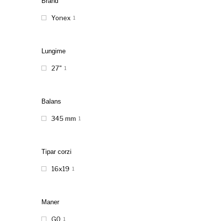
Brand
Yonex
1
Lungime
27"
1
Balans
345 mm
1
Tipar corzi
16x19
1
Maner
G0
1