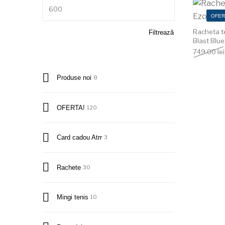
Preț maxim
OFER
Racheta t
Filtrează
Blast Blu
749.00
lei
Produse noi
8
OFERTA!
120
Card cadou Atrr
3
Rachete
30
Mingi tenis
10