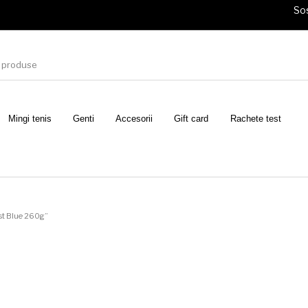
Sos
Mingi tenis
Genti
Accesorii
Gift card
Rachete test
ast Blue 260g”