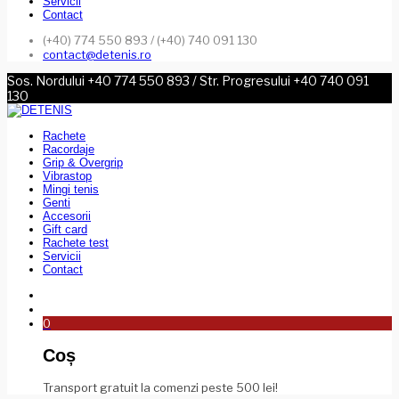
Servicii
Contact
(+40) 774 550 893 / (+40) 740 091 130
contact@detenis.ro
Sos. Nordului +40 774 550 893 / Str. Progresului +40 740 091
130
Rachete
Racordaje
Grip & Overgrip
Vibrastop
Mingi tenis
Genti
Accesorii
Gift card
Rachete test
Servicii
Contact
0
Coș
Transport gratuit la comenzi peste 500 lei!