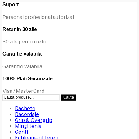
Opțiunile
Suport
pot
fi
Personal profesional autorizat
alese
în
Retur in 30 zile
pagina
produsului.
30 zile pentru retur
Garantie valabila
Garantie valabila
100% Plati Securizate
Visa / MasterCard
Caută
Caută
după:
Rachete
Racordaje
Grip & Overgrip
Mingi tenis
Genti
Echipament teren