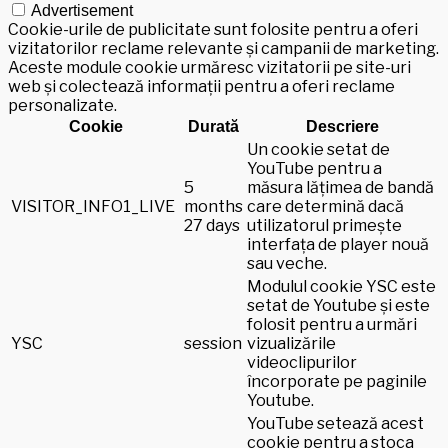
Advertisement
Cookie-urile de publicitate sunt folosite pentru a oferi
vizitatorilor reclame relevante și campanii de marketing.
Aceste module cookie urmăresc vizitatorii pe site-uri
web și colectează informații pentru a oferi reclame
personalizate.
Cookie
Durată
Descriere
Un cookie setat de
YouTube pentru a
5
măsura lățimea de bandă
VISITOR_INFO1_LIVE
months
care determină dacă
27 days
utilizatorul primește
interfața de player nouă
sau veche.
Modulul cookie YSC este
setat de Youtube și este
folosit pentru a urmări
YSC
session
vizualizările
videoclipurilor
încorporate pe paginile
Youtube.
YouTube setează acest
cookie pentru a stoca