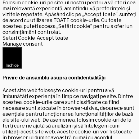
Folosim cookie-uri pe site-ul nostru pentru a vă oferi cea
mai relevantă experiență, amintindu-vă preferințele și
vizitele repetate. Apăsând clic pe „Accept toate”, sunteți
de acord cu utilizarea TOATE cookie-urile. Cu toate
acestea, puteți accesa „Setări cookie” pentru a oferi un
consimțământ controlat.
Setari Cookie
Accept toate
Manage consent
Închide
Privire de ansamblu asupra confidențialității
Acest site web folosește cookie-uri pentru a vă
îmbunătăți experiența în timp ce navigați pe site. Dintre
acestea, cookie-urile care sunt clasificate ca fiind
necesare sunt stocate în browser-ul dvs., deoarece sunt
esențiale pentru funcționarea funcționalităților de bază
ale site-ului web. De asemenea, folosim cookie-uri de la
terți care ne ajută să analizăm și să înțelegem cum
utilizați acest site web. Aceste cookie-uri vor fi stocate
în browser-ul dumneavoastră numai cu acordul