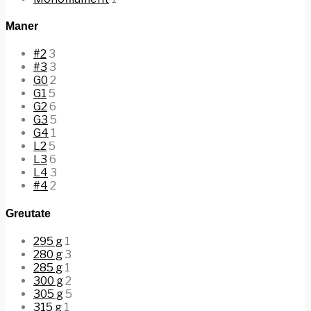
Maner
#2
3
#3
3
G0
2
G1
5
G2
6
G3
5
G4
1
L2
5
L3
6
L4
3
#4
2
Greutate
295 g
1
280 g
3
285 g
1
300 g
2
305 g
5
315 g
1