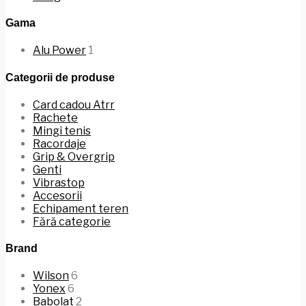
Gama
Alu Power
1
Categorii de produse
Card cadou Atrr
Rachete
Mingi tenis
Racordaje
Grip & Overgrip
Genti
Vibrastop
Accesorii
Echipament teren
Fără categorie
Brand
Wilson
6
Yonex
6
Babolat
2