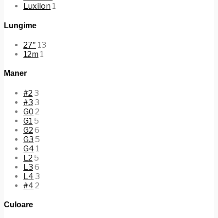
Luxilon
1
Lungime
27"
13
12m
1
Maner
#2
3
#3
3
G0
2
G1
5
G2
6
G3
5
G4
1
L2
5
L3
6
L4
3
#4
2
Culoare