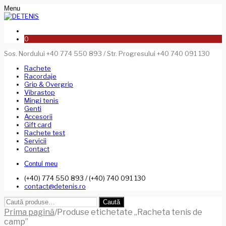
Menu
0
Sos. Nordului +40 774 550 893 / Str. Progresului +40 740 091 130
Rachete
Racordaje
Grip & Overgrip
Vibrastop
Mingi tenis
Genti
Accesorii
Gift card
Rachete test
Servicii
Contact
Contul meu
(+40) 774 550 893 / (+40) 740 091 130
contact@detenis.ro
Caută
Caută
după:
Prima pagină
/
Produse etichetate „Racheta tenis de
camp”