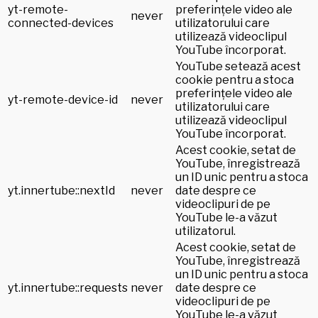
yt-remote-
preferințele video ale
never
connected-devices
utilizatorului care
utilizează videoclipul
YouTube încorporat.
YouTube setează acest
cookie pentru a stoca
preferințele video ale
yt-remote-device-id
never
utilizatorului care
utilizează videoclipul
YouTube încorporat.
Acest cookie, setat de
YouTube, înregistrează
un ID unic pentru a stoca
yt.innertube::nextId
never
date despre ce
videoclipuri de pe
YouTube le-a văzut
utilizatorul.
Acest cookie, setat de
YouTube, înregistrează
un ID unic pentru a stoca
yt.innertube::requests
never
date despre ce
videoclipuri de pe
YouTube le-a văzut