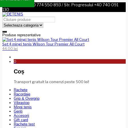
Sos. Nordului +40 774 550 893 / Str. Progresului +40 740 091
130
Produse reprezentative
Set 4 mingi tenis Wilson Tour Premier All Court
44.00
lei
0
Coș
Transport gratuit la comenzi peste 500 lei!
Rachete
Racordaje
Grip & Overgrip
Vibrastop
Mingi tenis
Genti
Accesorii
Gift card
Rachete test