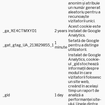
anonim și atribuie
un număr generat
aleatoriu pentru a
recunoaște
vizitatorii unici.
Acest cookie este
_ga_XE4CTMXYD1
2 years
instalat de Google
Analytics.
Setată de Google
1
_gat_gtag_UA_213829855_1
pentru a distinge
minute
utilizatorii.
Instalat de Google
Analytics, cookie-
ul _gid stochează
informații despre
modul în care
vizitatorii folosesc
un site web,
creând în același
timp un raport de
_gid
1 day
analiză a
performanței site-
ului. Unele dintre