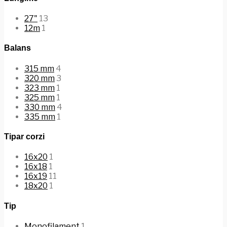
27"
13
12m
1
Balans
315 mm
4
320 mm
3
323 mm
1
325 mm
1
330 mm
4
335 mm
1
Tipar corzi
16x20
1
16x18
1
16x19
11
18x20
1
Tip
Monofilament
1