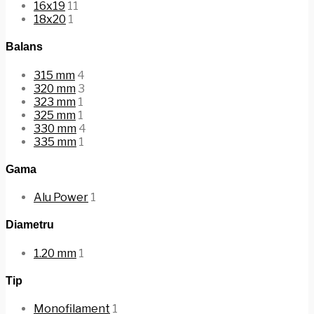
16x19
11
18x20
1
Balans
315 mm
4
320 mm
3
323 mm
1
325 mm
1
330 mm
4
335 mm
1
Gama
Alu Power
1
Diametru
1.20 mm
1
Tip
Monofilament
1