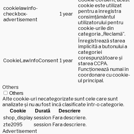
cookie este utilizat
cookielawinfo-
pentru a înregistra
checkbox-
1 year
consimțământul
advertisement
utilizatorului pentru
cookie-urile din
categoria „Reclamă”.
Înregistrează starea
implicită a butonului a
categoriei
corespunzătoare și
CookieLawInfoConsent
1 year
starea CCPA.
Funcționează numai în
coordonare cu cookie-
ul principal.
Others
Others
Alte cookie-uri necategorizate sunt cele care sunt
analizate și nu au fost încă clasificate într-o categorie.
Cookie
Durată
Descriere
shop_display
session
Fara descriere.
zte2095
session
Fara descriere.
Advertisement