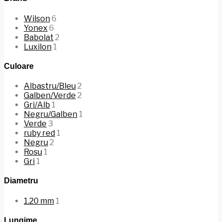
Wilson
6
Yonex
6
Babolat
2
Luxilon
1
Culoare
Albastru/Bleu
2
Galben/Verde
2
Gri/Alb
1
Negru/Galben
1
Verde
3
ruby red
1
Negru
2
Rosu
1
Gri
1
Diametru
1.20 mm
1
Lungime