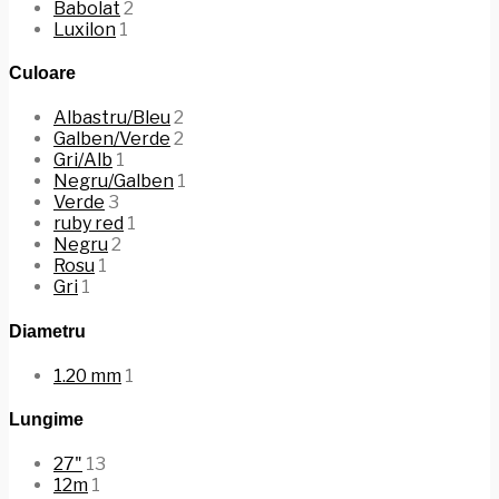
Babolat
2
Luxilon
1
Culoare
Albastru/Bleu
2
Galben/Verde
2
Gri/Alb
1
Negru/Galben
1
Verde
3
ruby red
1
Negru
2
Rosu
1
Gri
1
Diametru
1.20 mm
1
Lungime
27"
13
12m
1