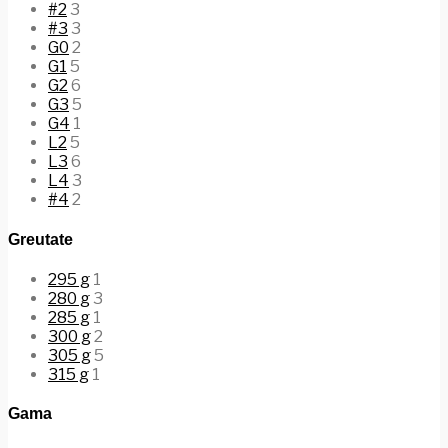
#2
3
#3
3
G0
2
G1
5
G2
6
G3
5
G4
1
L2
5
L3
6
L4
3
#4
2
Greutate
295 g
1
280 g
3
285 g
1
300 g
2
305 g
5
315 g
1
Gama