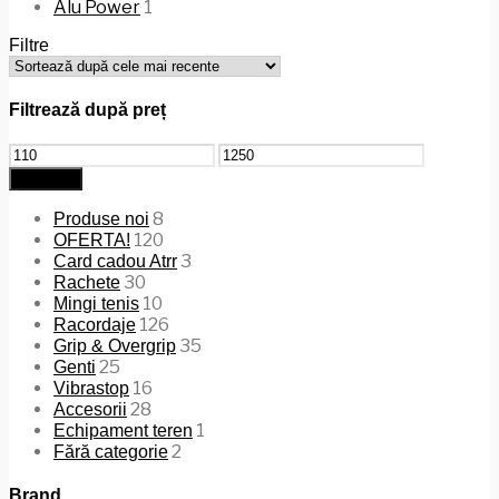
Alu Power
1
Filtre
Filtrează după preț
Preț
Preț
minim
maxim
Filtrează
8
Produse noi
120
OFERTA!
3
Card cadou Atrr
30
Rachete
10
Mingi tenis
126
Racordaje
35
Grip & Overgrip
25
Genti
16
Vibrastop
28
Accesorii
1
Echipament teren
2
Fără categorie
Brand