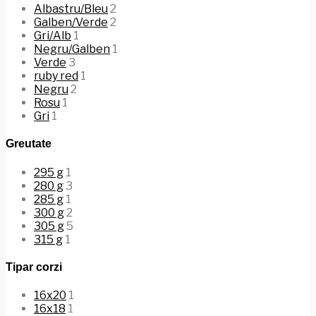
Albastru/Bleu
2
Galben/Verde
2
Gri/Alb
1
Negru/Galben
1
Verde
3
ruby red
1
Negru
2
Rosu
1
Gri
1
Greutate
295 g
1
280 g
3
285 g
1
300 g
2
305 g
5
315 g
1
Tipar corzi
16x20
1
16x18
1