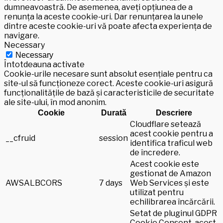
dumneavoastră. De asemenea, aveți opțiunea de a
renunța la aceste cookie-uri. Dar renunțarea la unele
dintre aceste cookie-uri vă poate afecta experiența de
navigare.
Necessary
Necessary
Întotdeauna activate
Cookie-urile necesare sunt absolut esențiale pentru ca
site-ul să funcționeze corect. Aceste cookie-uri asigură
funcționalitățile de bază și caracteristicile de securitate
ale site-ului, în mod anonim.
Cookie
Durată
Descriere
Cloudflare setează
acest cookie pentru a
__cfruid
session
identifica traficul web
de încredere.
Acest cookie este
gestionat de Amazon
AWSALBCORS
7 days
Web Services și este
utilizat pentru
echilibrarea încărcării.
Setat de pluginul GDPR
Cookie Consent, acest