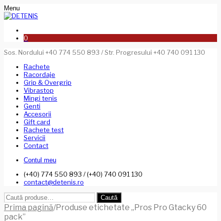
Menu
0
Sos. Nordului +40 774 550 893 / Str. Progresului +40 740 091 130
Rachete
Racordaje
Grip & Overgrip
Vibrastop
Mingi tenis
Genti
Accesorii
Gift card
Rachete test
Servicii
Contact
Contul meu
(+40) 774 550 893 / (+40) 740 091 130
contact@detenis.ro
Caută
Caută
după:
Prima pagină
/
Produse etichetate „Pros Pro Gtacky 60
pack”