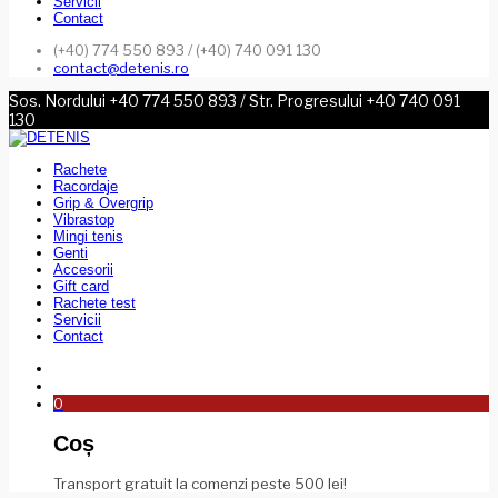
Servicii
Contact
(+40) 774 550 893 / (+40) 740 091 130
contact@detenis.ro
Sos. Nordului +40 774 550 893 / Str. Progresului +40 740 091
130
Rachete
Racordaje
Grip & Overgrip
Vibrastop
Mingi tenis
Genti
Accesorii
Gift card
Rachete test
Servicii
Contact
0
Coș
Transport gratuit la comenzi peste 500 lei!