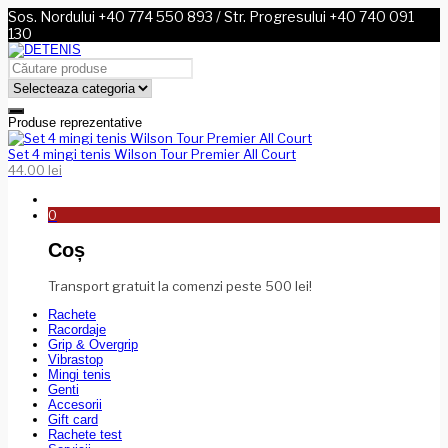
Sos. Nordului +40 774 550 893 / Str. Progresului +40 740 091
130
Produse reprezentative
Set 4 mingi tenis Wilson Tour Premier All Court
44.00
lei
0
Coș
Transport gratuit la comenzi peste 500 lei!
Rachete
Racordaje
Grip & Overgrip
Vibrastop
Mingi tenis
Genti
Accesorii
Gift card
Rachete test