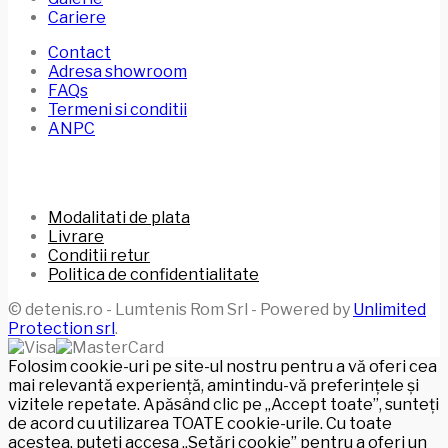
Cariere
Contact
Adresa showroom
FAQs
Termeni si conditii
ANPC
Modalitati de plata
Livrare
Conditii retur
Politica de confidentialitate
© detenis.ro - Lumtenis Rom Srl - Powered by
Unlimited
Protection srl
.
Folosim cookie-uri pe site-ul nostru pentru a vă oferi cea
mai relevantă experiență, amintindu-vă preferințele și
vizitele repetate. Apăsând clic pe „Accept toate”, sunteți
de acord cu utilizarea TOATE cookie-urile. Cu toate
acestea, puteți accesa „Setări cookie” pentru a oferi un