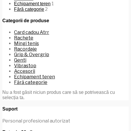
1
Echipament teren
2
Fără categorie
Categorii de produse
Card cadou Atrr
Rachete
Mingi tenis
Racordaje
Grip & Overgrip
Genti
Vibrastop
Accesorii
Echipament teren
Fără categorie
Nu a fost găsit niciun produs care să se potrivească cu
selecția ta.
Suport
Personal profesional autorizat