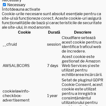
Necessary
Necessary
Întotdeauna activate
Cookie-urile necesare sunt absolut esențiale pentru ca
site-ul să funcționeze corect. Aceste cookie-uri asigură
funcționalitățile de bază și caracteristicile de securitate
ale site-ului, în mod anonim.
Cookie
Durată
Descriere
Cloudflare setează
acest cookie pentru a
__cfruid
session
identifica traficul web
de încredere.
Acest cookie este
gestionat de Amazon
AWSALBCORS
7 days
Web Services și este
utilizat pentru
echilibrarea încărcării.
Setat de pluginul GDPR
Cookie Consent, acest
cookie este utilizat
cookielawinfo-
pentru a înregistra
checkbox-
1 year
consimțământul
advertisement
utilizatorului pentru