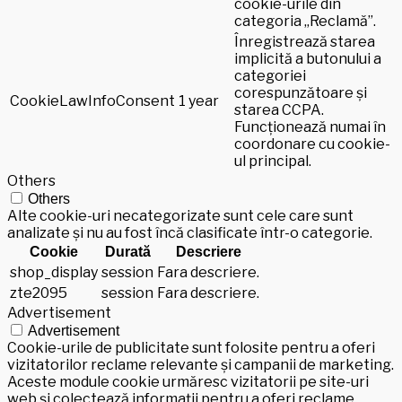
cookie-urile din
categoria „Reclamă”.
Înregistrează starea
implicită a butonului a
categoriei
corespunzătoare și
CookieLawInfoConsent
1 year
starea CCPA.
Funcționează numai în
coordonare cu cookie-
ul principal.
Others
Others
Alte cookie-uri necategorizate sunt cele care sunt
analizate și nu au fost încă clasificate într-o categorie.
Cookie
Durată
Descriere
shop_display
session
Fara descriere.
zte2095
session
Fara descriere.
Advertisement
Advertisement
Cookie-urile de publicitate sunt folosite pentru a oferi
vizitatorilor reclame relevante și campanii de marketing.
Aceste module cookie urmăresc vizitatorii pe site-uri
web și colectează informații pentru a oferi reclame