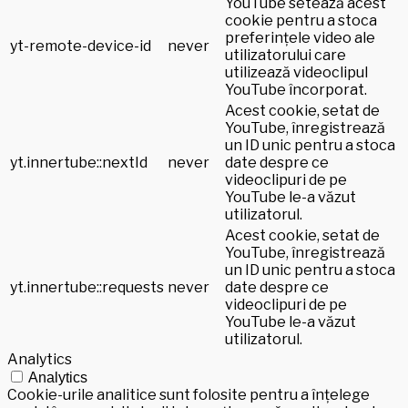
YouTube setează acest
cookie pentru a stoca
preferințele video ale
yt-remote-device-id
never
utilizatorului care
utilizează videoclipul
YouTube încorporat.
Acest cookie, setat de
YouTube, înregistrează
un ID unic pentru a stoca
yt.innertube::nextId
never
date despre ce
videoclipuri de pe
YouTube le-a văzut
utilizatorul.
Acest cookie, setat de
YouTube, înregistrează
un ID unic pentru a stoca
yt.innertube::requests
never
date despre ce
videoclipuri de pe
YouTube le-a văzut
utilizatorul.
Analytics
Analytics
Cookie-urile analitice sunt folosite pentru a înțelege