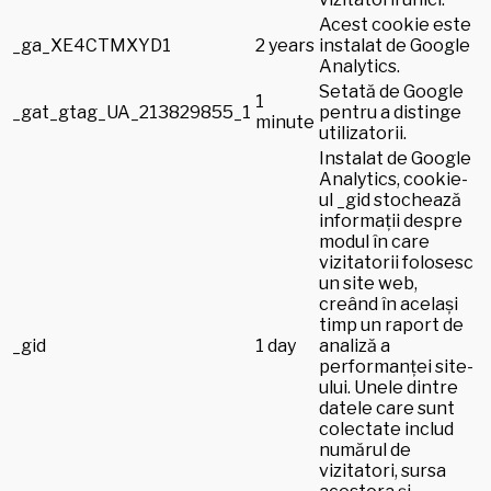
Acest cookie este
_ga_XE4CTMXYD1
2 years
instalat de Google
Analytics.
Setată de Google
1
_gat_gtag_UA_213829855_1
pentru a distinge
minute
utilizatorii.
Instalat de Google
Analytics, cookie-
ul _gid stochează
informații despre
modul în care
vizitatorii folosesc
un site web,
creând în același
timp un raport de
_gid
1 day
analiză a
performanței site-
ului. Unele dintre
datele care sunt
colectate includ
numărul de
vizitatori, sursa