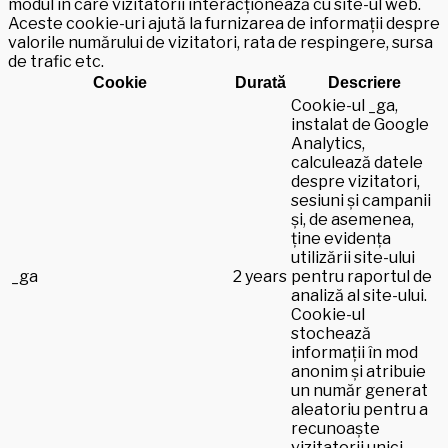
modul în care vizitatorii interacționează cu site-ul web.
Aceste cookie-uri ajută la furnizarea de informații despre
valorile numărului de vizitatori, rata de respingere, sursa
de trafic etc.
Cookie
Durată
Descriere
Cookie-ul _ga,
instalat de Google
Analytics,
calculează datele
despre vizitatori,
sesiuni și campanii
și, de asemenea,
ține evidența
utilizării site-ului
_ga
2 years
pentru raportul de
analiză al site-ului.
Cookie-ul
stochează
informații în mod
anonim și atribuie
un număr generat
aleatoriu pentru a
recunoaște
vizitatorii unici.