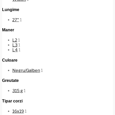
Lungime
27"
1
Maner
L2
1
L3
1
L4
1
Culoare
Negru/Galben
1
Greutate
315 g
1
Tipar corzi
16x19
1