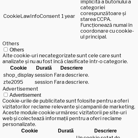
implicită a butonului a
categoriei
corespunzătoare și
CookieLawInfoConsent
1 year
starea CCPA.
Funcționează numai în
coordonare cu cookie-
ul principal.
Others
Others
Alte cookie-uri necategorizate sunt cele care sunt
analizate și nu au fost încă clasificate într-o categorie.
Cookie
Durată
Descriere
shop_display
session
Fara descriere.
zte2095
session
Fara descriere.
Advertisement
Advertisement
Cookie-urile de publicitate sunt folosite pentru a oferi
vizitatorilor reclame relevante și campanii de marketing.
Aceste module cookie urmăresc vizitatorii pe site-uri
web și colectează informații pentru a oferi reclame
personalizate.
Cookie
Durată
Descriere
Un cookie setat de