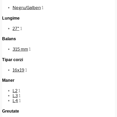
Negru/Galben
1
Lungime
27"
1
Balans
315 mm
1
Tipar corzi
16x19
1
Maner
L2
1
L3
1
L4
1
Greutate