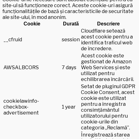
site-ul să funcționeze corect. Aceste cookie-uri asigură
funcționalitățile de bază și caracteristicile de securitate
ale site-ului, în mod anonim.
Cookie
Durată
Descriere
Cloudflare setează
acest cookie pentru a
__cfruid
session
identifica traficul web
de încredere.
Acest cookie este
gestionat de Amazon
AWSALBCORS
7 days
Web Services și este
utilizat pentru
echilibrarea încărcării.
Setat de pluginul GDPR
Cookie Consent, acest
cookie este utilizat
cookielawinfo-
pentru a înregistra
checkbox-
1 year
consimțământul
advertisement
utilizatorului pentru
cookie-urile din
categoria „Reclamă”.
Înregistrează starea