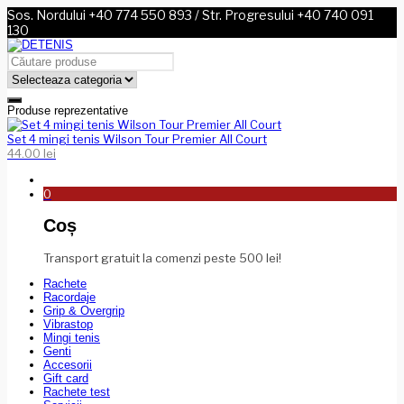
Sos. Nordului +40 774 550 893 / Str. Progresului +40 740 091
130
Produse reprezentative
Set 4 mingi tenis Wilson Tour Premier All Court
44.00
lei
0
Coș
Transport gratuit la comenzi peste 500 lei!
Rachete
Racordaje
Grip & Overgrip
Vibrastop
Mingi tenis
Genti
Accesorii
Gift card
Rachete test