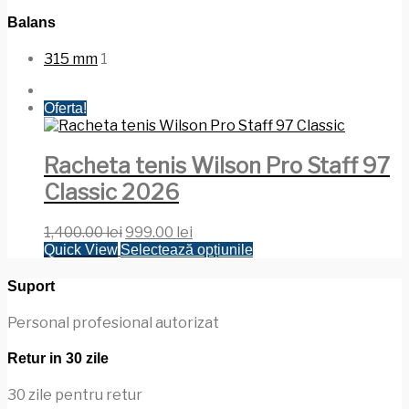
Balans
315 mm
1
Oferta!
Racheta tenis Wilson Pro Staff 97
Classic 2026
Prețul
Prețul
1,400.00
lei
999.00
lei
inițial
curent
Acest
Quick View
Selectează opțiunile
a
este:
produs
fost:
999.00 lei.
are
Suport
1,400.00 lei.
mai
multe
Personal profesional autorizat
variații.
Opțiunile
Retur in 30 zile
pot
fi
30 zile pentru retur
alese