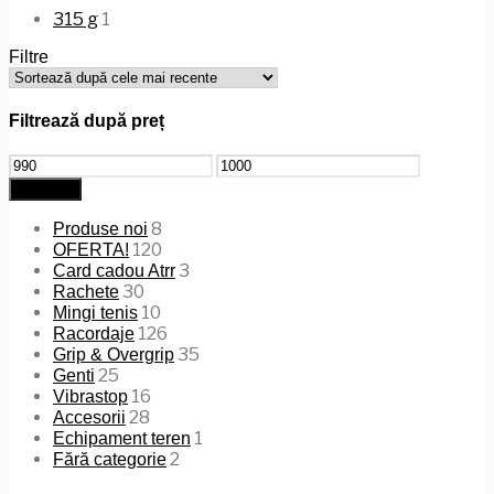
315 g
1
Filtre
Filtrează după preț
Preț
Preț
minim
maxim
Filtrează
8
Produse noi
120
OFERTA!
3
Card cadou Atrr
30
Rachete
10
Mingi tenis
126
Racordaje
35
Grip & Overgrip
25
Genti
16
Vibrastop
28
Accesorii
1
Echipament teren
2
Fără categorie