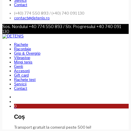
Servicii
Contact
(+40) 774 550 893 / (+40) 740 091 130
contact@detenis.ro
Sos. Nordului +40 774 550 893 / Str. Progresului +40 740 091
130
Rachete
Racordaje
Grip & Overgrip
Vibrastop
Mingi tenis
Genti
Accesorii
Gift card
Rachete test
Servicii
Contact
0
Coș
Transport gratuit la comenzi peste 500 lei!