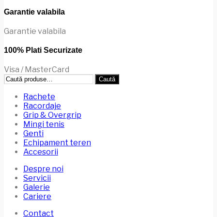
în
Garantie valabila
pagina
produsului.
Garantie valabila
100% Plati Securizate
Visa / MasterCard
Caută
Caută
după:
Rachete
Racordaje
Grip & Overgrip
Mingi tenis
Genti
Echipament teren
Accesorii
Despre noi
Servicii
Galerie
Cariere
Contact