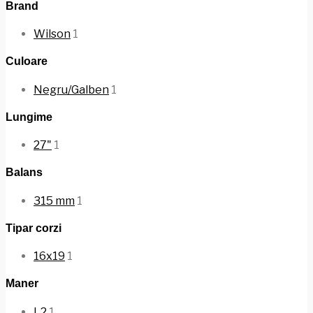
Brand
Wilson
1
Culoare
Negru/Galben
1
Lungime
27"
1
Balans
315 mm
1
Tipar corzi
16x19
1
Maner
L2
1