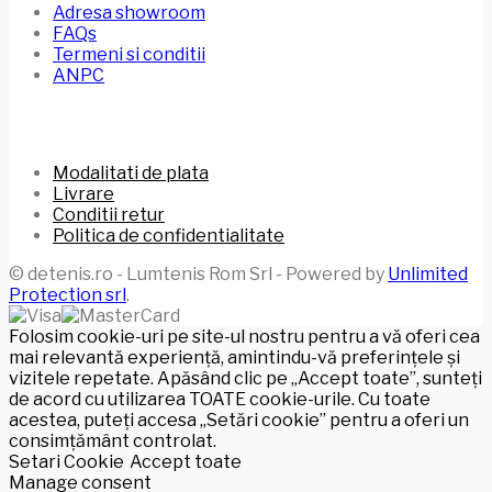
Adresa showroom
FAQs
Termeni si conditii
ANPC
Modalitati de plata
Livrare
Conditii retur
Politica de confidentialitate
© detenis.ro - Lumtenis Rom Srl - Powered by
Unlimited
Protection srl
.
Folosim cookie-uri pe site-ul nostru pentru a vă oferi cea
mai relevantă experiență, amintindu-vă preferințele și
vizitele repetate. Apăsând clic pe „Accept toate”, sunteți
de acord cu utilizarea TOATE cookie-urile. Cu toate
acestea, puteți accesa „Setări cookie” pentru a oferi un
consimțământ controlat.
Setari Cookie
Accept toate
Manage consent