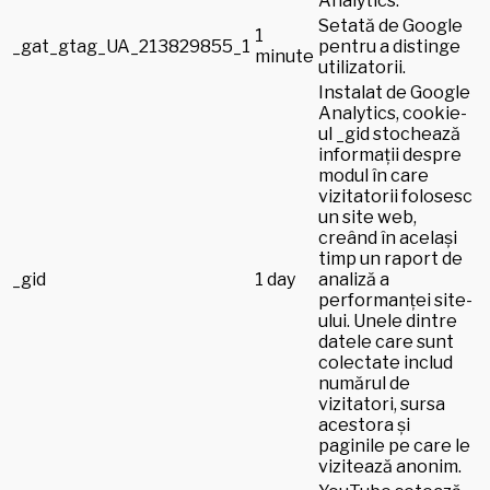
Analytics.
Setată de Google
1
_gat_gtag_UA_213829855_1
pentru a distinge
minute
utilizatorii.
Instalat de Google
Analytics, cookie-
ul _gid stochează
informații despre
modul în care
vizitatorii folosesc
un site web,
creând în același
timp un raport de
_gid
1 day
analiză a
performanței site-
ului. Unele dintre
datele care sunt
colectate includ
numărul de
vizitatori, sursa
acestora și
paginile pe care le
vizitează anonim.