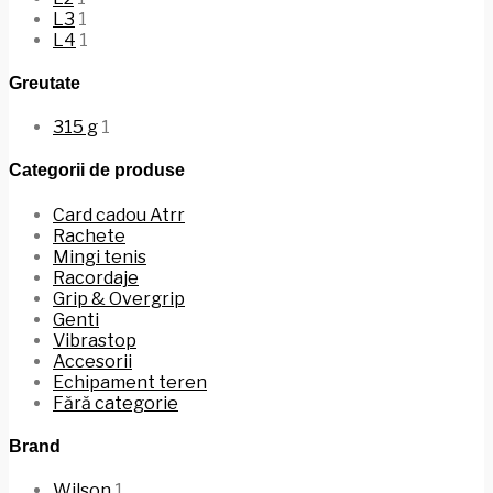
L3
1
L4
1
Greutate
315 g
1
Categorii de produse
Card cadou Atrr
Rachete
Mingi tenis
Racordaje
Grip & Overgrip
Genti
Vibrastop
Accesorii
Echipament teren
Fără categorie
Brand
Wilson
1