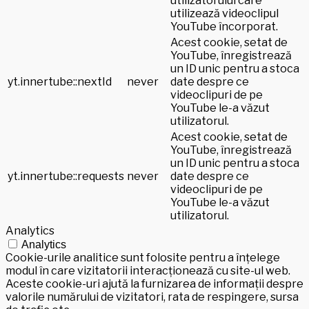
utilizatorului care
utilizează videoclipul
YouTube încorporat.
Acest cookie, setat de
YouTube, înregistrează
un ID unic pentru a stoca
yt.innertube::nextId
never
date despre ce
videoclipuri de pe
YouTube le-a văzut
utilizatorul.
Acest cookie, setat de
YouTube, înregistrează
un ID unic pentru a stoca
yt.innertube::requests
never
date despre ce
videoclipuri de pe
YouTube le-a văzut
utilizatorul.
Analytics
Analytics
Cookie-urile analitice sunt folosite pentru a înțelege
modul în care vizitatorii interacționează cu site-ul web.
Aceste cookie-uri ajută la furnizarea de informații despre
valorile numărului de vizitatori, rata de respingere, sursa