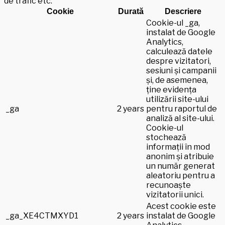
de trafic etc.
Cookie
Durată
Descriere
Cookie-ul _ga,
instalat de Google
Analytics,
calculează datele
despre vizitatori,
sesiuni și campanii
și, de asemenea,
ține evidența
utilizării site-ului
_ga
2 years
pentru raportul de
analiză al site-ului.
Cookie-ul
stochează
informații în mod
anonim și atribuie
un număr generat
aleatoriu pentru a
recunoaște
vizitatorii unici.
Acest cookie este
_ga_XE4CTMXYD1
2 years
instalat de Google