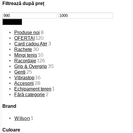
Filtrează după preț
Preț
Preț
minim
maxim
Filtrează
8
Produse noi
120
OFERTA!
3
Card cadou Atrr
30
Rachete
10
Mingi tenis
126
Racordaje
35
Grip & Overgrip
25
Genti
16
Vibrastop
28
Accesorii
1
Echipament teren
2
Fără categorie
Brand
Wilson
1
Culoare