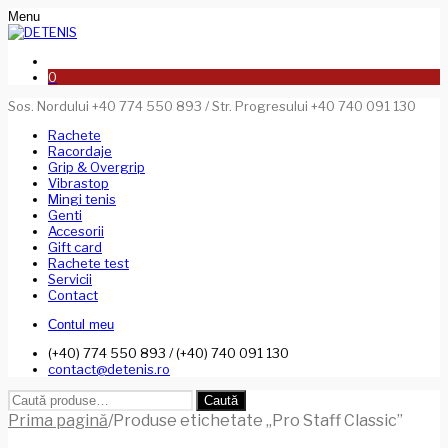
Menu
0
Sos. Nordului +40 774 550 893 / Str. Progresului +40 740 091 130
Rachete
Racordaje
Grip & Overgrip
Vibrastop
Mingi tenis
Genti
Accesorii
Gift card
Rachete test
Servicii
Contact
Contul meu
(+40) 774 550 893 / (+40) 740 091 130
contact@detenis.ro
Caută
Caută
după:
Prima pagină
/
Produse etichetate „Pro Staff Classic”