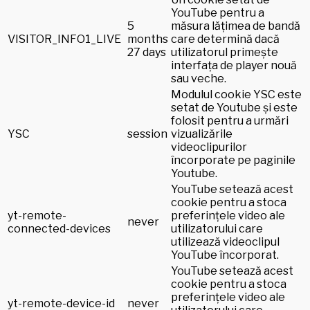
YouTube pentru a
5
măsura lățimea de bandă
VISITOR_INFO1_LIVE
months
care determină dacă
27 days
utilizatorul primește
interfața de player nouă
sau veche.
Modulul cookie YSC este
setat de Youtube și este
folosit pentru a urmări
YSC
session
vizualizările
videoclipurilor
încorporate pe paginile
Youtube.
YouTube setează acest
cookie pentru a stoca
yt-remote-
preferințele video ale
never
connected-devices
utilizatorului care
utilizează videoclipul
YouTube încorporat.
YouTube setează acest
cookie pentru a stoca
preferințele video ale
yt-remote-device-id
never