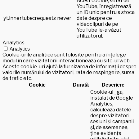
Acest cookie, setat de
YouTube, înregistrează
un ID unic pentru a stoca
yt.innertube::requests
never
date despre ce
videoclipuri de pe
YouTube le-a văzut
utilizatorul.
Analytics
Analytics
Cookie-urile analitice sunt folosite pentru a înțelege
modul în care vizitatorii interacționează cu site-ul web.
Aceste cookie-uri ajută la furnizarea de informații despre
valorile numărului de vizitatori, rata de respingere, sursa
de trafic etc.
Cookie
Durată
Descriere
Cookie-ul _ga,
instalat de Google
Analytics,
calculează datele
despre vizitatori,
sesiuni și campanii
și, de asemenea,
ține evidența