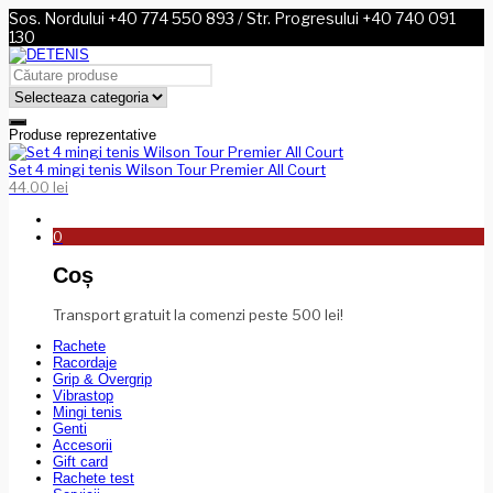
Sos. Nordului +40 774 550 893 / Str. Progresului +40 740 091
130
Produse reprezentative
Set 4 mingi tenis Wilson Tour Premier All Court
44.00
lei
0
Coș
Transport gratuit la comenzi peste 500 lei!
Rachete
Racordaje
Grip & Overgrip
Vibrastop
Mingi tenis
Genti
Accesorii
Gift card
Rachete test