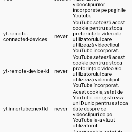
videoclipurilor
încorporate pe paginile
Youtube.
YouTube setează acest
cookie pentru a stoca
yt-remote-
preferințele video ale
never
connected-devices
utilizatorului care
utilizează videoclipul
YouTube încorporat.
YouTube setează acest
cookie pentru a stoca
preferințele video ale
yt-remote-device-id
never
utilizatorului care
utilizează videoclipul
YouTube încorporat.
Acest cookie, setat de
YouTube, înregistrează
un ID unic pentru a stoca
yt.innertube::nextId
never
date despre ce
videoclipuri de pe
YouTube le-a văzut
utilizatorul.