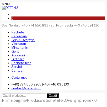
Menu
0
Sos. Nordului +40 774 550 893 / Str. Progresului +40 740 091 130
Rachete
Racordaje
Grip & Overgrip
Vibrastop
Mingi tenis
Genti
Accesorii
Gift card
Rachete test
Servicii
Contact
Contul meu
(+40) 774 550 893 / (+40) 740 091 130
contact@detenis.ro
Caută
Caută
după:
Prima pagină
/
Produse etichetate „Overgrip Yonex 0”