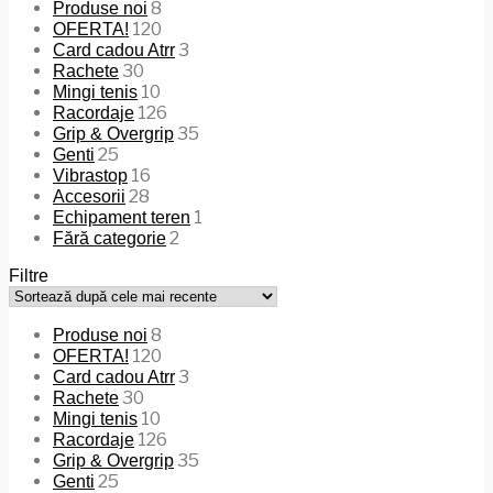
8
Produse noi
120
OFERTA!
3
Card cadou Atrr
30
Rachete
10
Mingi tenis
126
Racordaje
35
Grip & Overgrip
25
Genti
16
Vibrastop
28
Accesorii
1
Echipament teren
2
Fără categorie
Filtre
8
Produse noi
120
OFERTA!
3
Card cadou Atrr
30
Rachete
10
Mingi tenis
126
Racordaje
35
Grip & Overgrip
25
Genti