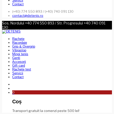
Servicii
Contact
(+40) 774 550 893 / (+40) 740 091 130
contact@detenis.ro
Sos. Nordului +40 774 550 893 / Str. Progresului +40 740 091
130
Rachete
Racordaje
Grip & Overgrip
Vibrastop
Mingi tenis
Genti
Accesorii
Gift card
Rachete test
Servicii
Contact
0
Coș
Transport gratuit la comenzi peste 500 lei!