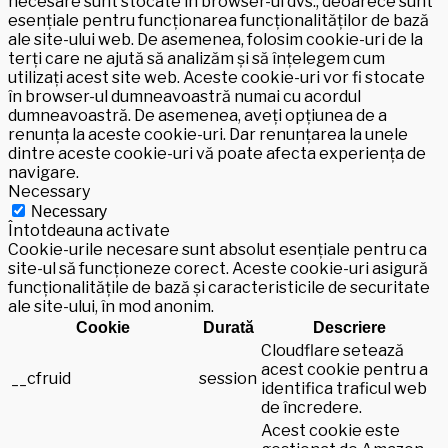
necesare sunt stocate în browser-ul dvs., deoarece sunt
esențiale pentru funcționarea funcționalităților de bază
ale site-ului web. De asemenea, folosim cookie-uri de la
terți care ne ajută să analizăm și să înțelegem cum
utilizați acest site web. Aceste cookie-uri vor fi stocate
în browser-ul dumneavoastră numai cu acordul
dumneavoastră. De asemenea, aveți opțiunea de a
renunța la aceste cookie-uri. Dar renunțarea la unele
dintre aceste cookie-uri vă poate afecta experiența de
navigare.
Necessary
Necessary
Întotdeauna activate
Cookie-urile necesare sunt absolut esențiale pentru ca
site-ul să funcționeze corect. Aceste cookie-uri asigură
funcționalitățile de bază și caracteristicile de securitate
ale site-ului, în mod anonim.
Cookie
Durată
Descriere
Cloudflare setează
acest cookie pentru a
__cfruid
session
identifica traficul web
de încredere.
Acest cookie este