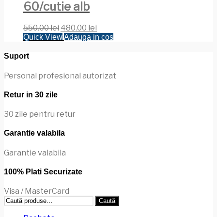
60/cutie alb
Prețul
Prețul
550.00
lei
480.00
lei
inițial
curent
Quick View
Adauga in cos
a
este:
fost:
480.00 lei.
Suport
550.00 lei.
Personal profesional autorizat
Retur in 30 zile
30 zile pentru retur
Garantie valabila
Garantie valabila
100% Plati Securizate
Visa / MasterCard
Caută
Caută
după: