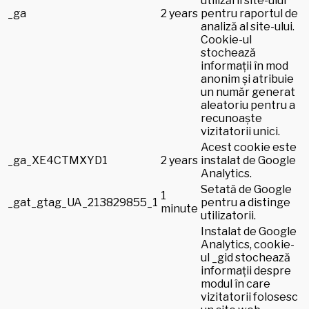
utilizării site-ului
_ga
2 years
pentru raportul de
analiză al site-ului.
Cookie-ul
stochează
informații în mod
anonim și atribuie
un număr generat
aleatoriu pentru a
recunoaște
vizitatorii unici.
Acest cookie este
_ga_XE4CTMXYD1
2 years
instalat de Google
Analytics.
Setată de Google
1
_gat_gtag_UA_213829855_1
pentru a distinge
minute
utilizatorii.
Instalat de Google
Analytics, cookie-
ul _gid stochează
informații despre
modul în care
vizitatorii folosesc