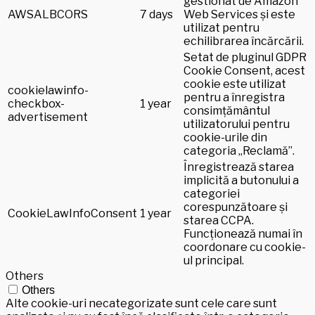
gestionat de Amazon
AWSALBCORS
7 days
Web Services și este
utilizat pentru
echilibrarea încărcării.
Setat de pluginul GDPR
Cookie Consent, acest
cookie este utilizat
cookielawinfo-
pentru a înregistra
checkbox-
1 year
consimțământul
advertisement
utilizatorului pentru
cookie-urile din
categoria „Reclamă”.
Înregistrează starea
implicită a butonului a
categoriei
corespunzătoare și
CookieLawInfoConsent
1 year
starea CCPA.
Funcționează numai în
coordonare cu cookie-
ul principal.
Others
Others
Alte cookie-uri necategorizate sunt cele care sunt