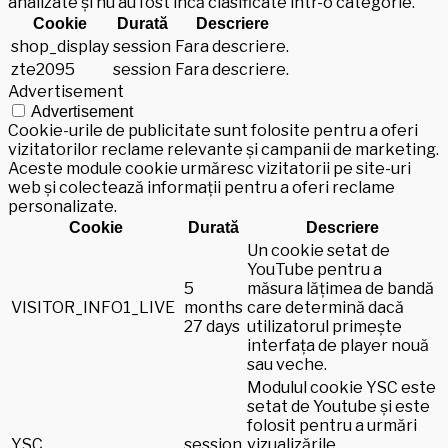
analizate și nu au fost încă clasificate într-o categorie.
Cookie
Durată
Descriere
shop_display
session
Fara descriere.
zte2095
session
Fara descriere.
Advertisement
Advertisement
Cookie-urile de publicitate sunt folosite pentru a oferi
vizitatorilor reclame relevante și campanii de marketing.
Aceste module cookie urmăresc vizitatorii pe site-uri
web și colectează informații pentru a oferi reclame
personalizate.
Cookie
Durată
Descriere
Un cookie setat de
YouTube pentru a
5
măsura lățimea de bandă
VISITOR_INFO1_LIVE
months
care determină dacă
27 days
utilizatorul primește
interfața de player nouă
sau veche.
Modulul cookie YSC este
setat de Youtube și este
folosit pentru a urmări
YSC
session
vizualizările