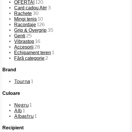
120
OFERTA!
3
Card cadou Atrr
30
Rachete
10
Mingi tenis
126
Racordaje
35
Grip & Overgrip
25
Genti
16
Vibrastop
28
Accesorii
1
Echipament teren
2
Fără categorie
Brand
Tourna
1
Culoare
Negru
1
Alb
1
Albastru
1
Recipient