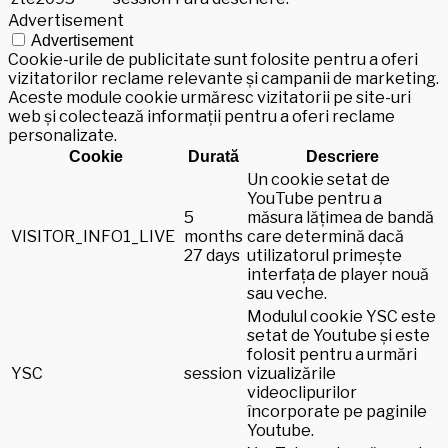
Advertisement
Advertisement
Cookie-urile de publicitate sunt folosite pentru a oferi
vizitatorilor reclame relevante și campanii de marketing.
Aceste module cookie urmăresc vizitatorii pe site-uri
web și colectează informații pentru a oferi reclame
personalizate.
Cookie
Durată
Descriere
Un cookie setat de
YouTube pentru a
5
măsura lățimea de bandă
VISITOR_INFO1_LIVE
months
care determină dacă
27 days
utilizatorul primește
interfața de player nouă
sau veche.
Modulul cookie YSC este
setat de Youtube și este
folosit pentru a urmări
YSC
session
vizualizările
videoclipurilor
încorporate pe paginile
Youtube.