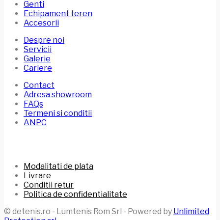
Genti
Echipament teren
Accesorii
Despre noi
Servicii
Galerie
Cariere
Contact
Adresa showroom
FAQs
Termeni si conditii
ANPC
Modalitati de plata
Livrare
Conditii retur
Politica de confidentialitate
© detenis.ro - Lumtenis Rom Srl - Powered by
Unlimited