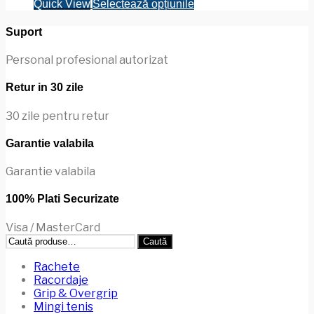
Acest
Quick View
Selectează opțiunile
produs
are
Suport
mai
multe
Personal profesional autorizat
variații.
Opțiunile
Retur in 30 zile
pot
fi
30 zile pentru retur
alese
în
Garantie valabila
pagina
produsului.
Garantie valabila
100% Plati Securizate
Visa / MasterCard
Caută
Caută
după:
Rachete
Racordaje
Grip & Overgrip
Mingi tenis