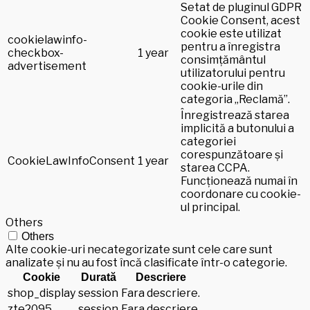
Setat de pluginul GDPR
Cookie Consent, acest
cookie este utilizat
cookielawinfo-
pentru a înregistra
checkbox-
1 year
consimțământul
advertisement
utilizatorului pentru
cookie-urile din
categoria „Reclamă”.
Înregistrează starea
implicită a butonului a
categoriei
corespunzătoare și
CookieLawInfoConsent
1 year
starea CCPA.
Funcționează numai în
coordonare cu cookie-
ul principal.
Others
Others
Alte cookie-uri necategorizate sunt cele care sunt
analizate și nu au fost încă clasificate într-o categorie.
Cookie
Durată
Descriere
shop_display
session
Fara descriere.
zte2095
session
Fara descriere.