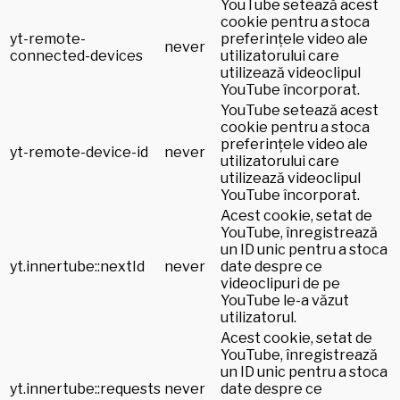
YouTube setează acest
cookie pentru a stoca
yt-remote-
preferințele video ale
never
connected-devices
utilizatorului care
utilizează videoclipul
YouTube încorporat.
YouTube setează acest
cookie pentru a stoca
preferințele video ale
yt-remote-device-id
never
utilizatorului care
utilizează videoclipul
YouTube încorporat.
Acest cookie, setat de
YouTube, înregistrează
un ID unic pentru a stoca
yt.innertube::nextId
never
date despre ce
videoclipuri de pe
YouTube le-a văzut
utilizatorul.
Acest cookie, setat de
YouTube, înregistrează
un ID unic pentru a stoca
yt.innertube::requests
never
date despre ce