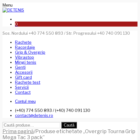
Menu
0
Sos. Nordului +40 774 550 893 / Str. Progresului +40 740 091 130
Rachete
Racordaje
Grip & Overgrip
Vibrastop
Mingi tenis
Genti
Accesorii
Gift card
Rachete test
Servicii
Contact
Contul meu
(+40) 774 550 893 / (+40) 740 091 130
contact@detenis.ro
Caută
Caută
după:
Prima pagină
/
Produse etichetate „Overgrip Tourna Grip
Mega Tac 3 pack”