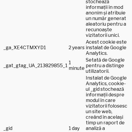
stochează
informații în mod
anonim și atribuie
un număr generat
aleatoriu pentru a
recunoaște
vizitatorii unici.
Acest cookie este
_ga_XE4CTMXYD1
2 years
instalat de Google
Analytics.
Setată de Google
1
_gat_gtag_UA_213829855_1
pentru a distinge
minute
utilizatorii.
Instalat de Google
Analytics, cookie-
ul _gid stochează
informații despre
modul în care
vizitatorii folosesc
un site web,
creând în același
timp un raport de
_gid
1 day
analiză a