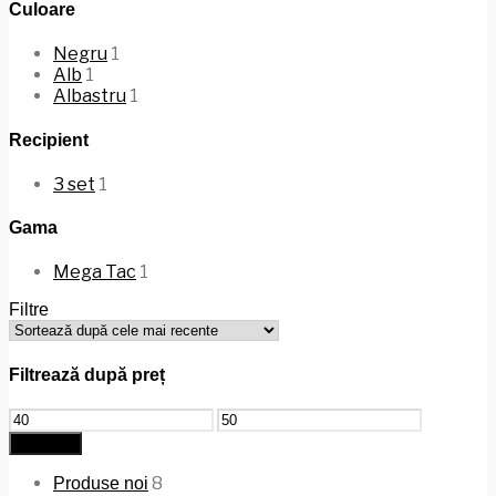
Culoare
Negru
1
Alb
1
Albastru
1
Recipient
3 set
1
Gama
Mega Tac
1
Filtre
Filtrează după preț
Preț
Preț
minim
maxim
Filtrează
8
Produse noi