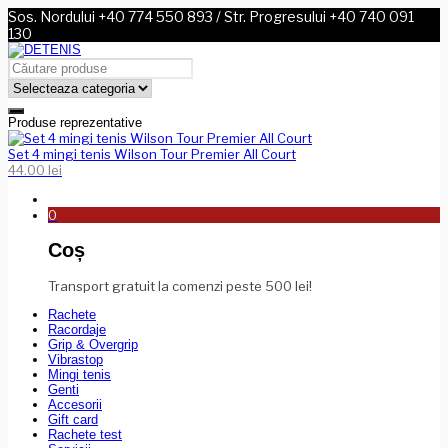
Sos. Nordului +40 774 550 893 / Str. Progresului +40 740 091
130
Produse reprezentative
Set 4 mingi tenis Wilson Tour Premier All Court
44.00
lei
0
Coș
Transport gratuit la comenzi peste 500 lei!
Rachete
Racordaje
Grip & Overgrip
Vibrastop
Mingi tenis
Genti
Accesorii
Gift card
Rachete test