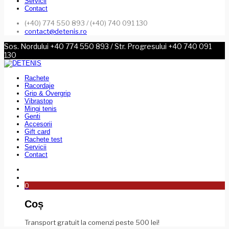
Servicii
Contact
(+40) 774 550 893 / (+40) 740 091 130
contact@detenis.ro
Sos. Nordului +40 774 550 893 / Str. Progresului +40 740 091
130
Rachete
Racordaje
Grip & Overgrip
Vibrastop
Mingi tenis
Genti
Accesorii
Gift card
Rachete test
Servicii
Contact
0
Coș
Transport gratuit la comenzi peste 500 lei!