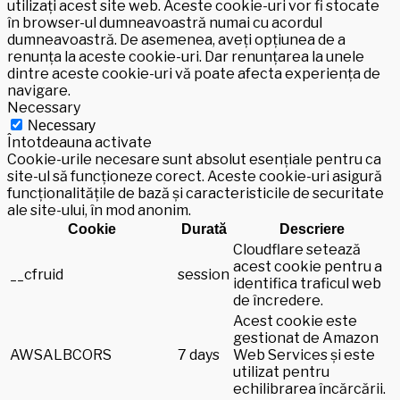
utilizați acest site web. Aceste cookie-uri vor fi stocate
în browser-ul dumneavoastră numai cu acordul
dumneavoastră. De asemenea, aveți opțiunea de a
renunța la aceste cookie-uri. Dar renunțarea la unele
dintre aceste cookie-uri vă poate afecta experiența de
navigare.
Necessary
Necessary
Întotdeauna activate
Cookie-urile necesare sunt absolut esențiale pentru ca
site-ul să funcționeze corect. Aceste cookie-uri asigură
funcționalitățile de bază și caracteristicile de securitate
ale site-ului, în mod anonim.
Cookie
Durată
Descriere
Cloudflare setează
acest cookie pentru a
__cfruid
session
identifica traficul web
de încredere.
Acest cookie este
gestionat de Amazon
AWSALBCORS
7 days
Web Services și este
utilizat pentru
echilibrarea încărcării.