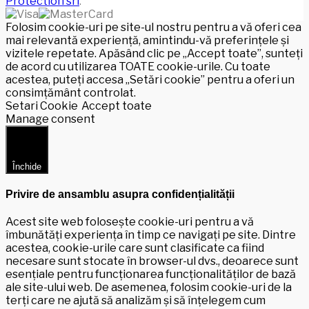
Protection srl
.
Folosim cookie-uri pe site-ul nostru pentru a vă oferi cea
mai relevantă experiență, amintindu-vă preferințele și
vizitele repetate. Apăsând clic pe „Accept toate”, sunteți
de acord cu utilizarea TOATE cookie-urile. Cu toate
acestea, puteți accesa „Setări cookie” pentru a oferi un
consimțământ controlat.
Setari Cookie
Accept toate
Manage consent
Închide
Privire de ansamblu asupra confidențialității
Acest site web folosește cookie-uri pentru a vă
îmbunătăți experiența în timp ce navigați pe site. Dintre
acestea, cookie-urile care sunt clasificate ca fiind
necesare sunt stocate în browser-ul dvs., deoarece sunt
esențiale pentru funcționarea funcționalităților de bază
ale site-ului web. De asemenea, folosim cookie-uri de la
terți care ne ajută să analizăm și să înțelegem cum