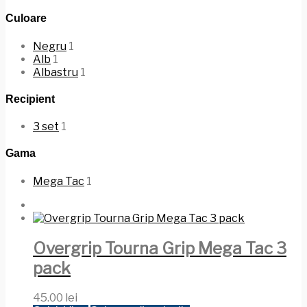
Culoare
Negru
1
Alb
1
Albastru
1
Recipient
3 set
1
Gama
Mega Tac
1
Overgrip Tourna Grip Mega Tac 3
pack
45.00
lei