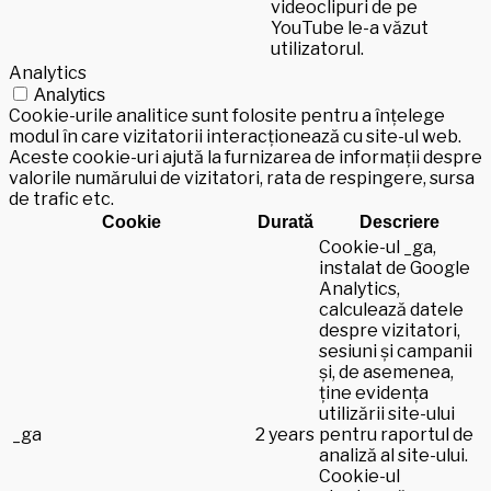
videoclipuri de pe
YouTube le-a văzut
utilizatorul.
Analytics
Analytics
Cookie-urile analitice sunt folosite pentru a înțelege
modul în care vizitatorii interacționează cu site-ul web.
Aceste cookie-uri ajută la furnizarea de informații despre
valorile numărului de vizitatori, rata de respingere, sursa
de trafic etc.
Cookie
Durată
Descriere
Cookie-ul _ga,
instalat de Google
Analytics,
calculează datele
despre vizitatori,
sesiuni și campanii
și, de asemenea,
ține evidența
utilizării site-ului
_ga
2 years
pentru raportul de
analiză al site-ului.
Cookie-ul