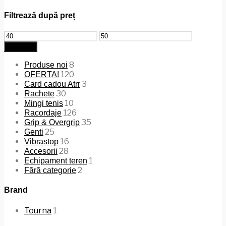
Filtrează după preț
Preț
Preț
minim
maxim
Filtrează
8
Produse noi
120
OFERTA!
3
Card cadou Atrr
30
Rachete
10
Mingi tenis
126
Racordaje
35
Grip & Overgrip
25
Genti
16
Vibrastop
28
Accesorii
1
Echipament teren
2
Fără categorie
Brand
Tourna
1