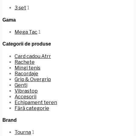
3 set
1
Gama
Mega Tac
1
Categorii de produse
Card cadou Atrr
Rachete
Mingi tenis
Racordaje
Grip & Overgrip
Genti
Vibrastop
Accesorii
Echipament teren
Fără categorie
Brand
Tourna
1