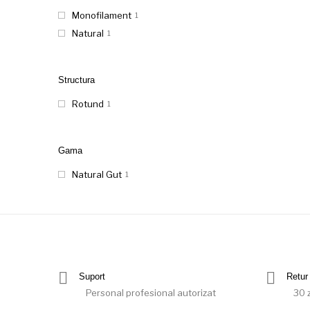
Monofilament
1
Natural
1
Structura
Rotund
1
Gama
Natural Gut
1
Suport
Retur 
Personal profesional autorizat
30 z