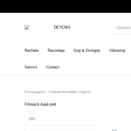
Rachete
Racordaje
Grip & Overgrip
Vibrastop
Servicii
Contact
Prima pagină
/
Produse etichetate „Organic”
Filtrează după preț
Preț minim