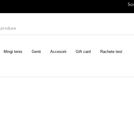
Sos
Mingi tenis
Genti
Accesorii
Gift card
Rachete test