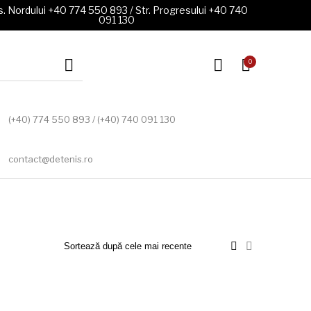
. Nordului +40 774 550 893 / Str. Progresului +40 740
091 130
0
(+40) 774 550 893 / (+40) 740 091 130
contact@detenis.ro