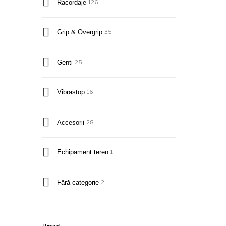
Racordaje
126
Grip & Overgrip
35
Genti
25
Vibrastop
16
Accesorii
28
Echipament teren
1
Fără categorie
2