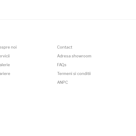
espre noi
Contact
rvicii
Adresa showroom
alerie
FAQs
ariere
Termeni si conditii
ANPC