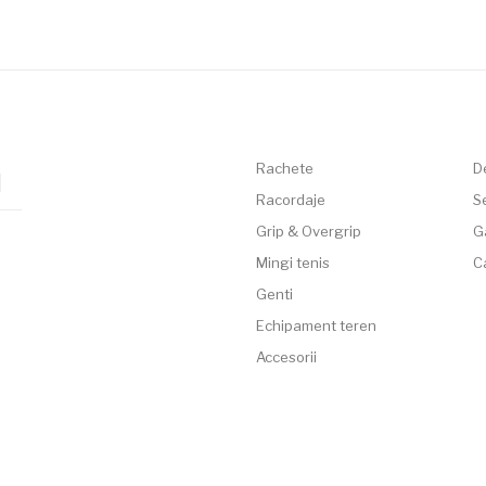
Rachete
D
Racordaje
Se
Grip & Overgrip
G
Mingi tenis
C
Genti
Echipament teren
Accesorii