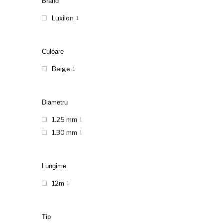
Brand
Luxilon
1
Culoare
Beige
1
Diametru
1.25 mm
1
1.30 mm
1
Lungime
12m
1
Tip