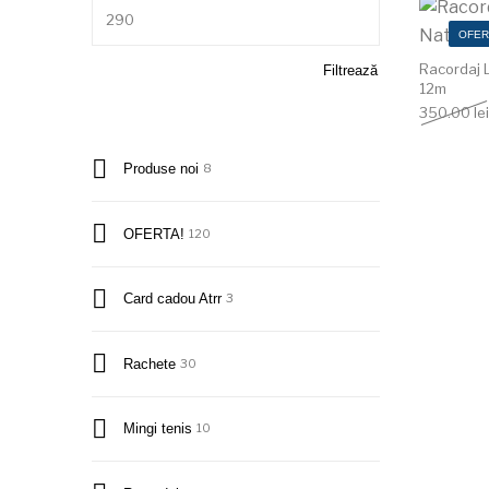
Preț maxim
OFER
Racordaj L
Filtrează
12m
350.00
lei
Produse noi
8
OFERTA!
120
Card cadou Atrr
3
Rachete
30
Mingi tenis
10