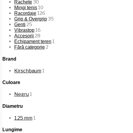
30
Rachete
10
Mingi tenis
126
Racordaje
35
Grip & Overgrip
25
Genti
16
Vibrastop
28
Accesorii
1
Echipament teren
2
Fără categorie
Brand
Kirschbaum
1
Culoare
Negru
1
Diametru
1.25 mm
1
Lungime