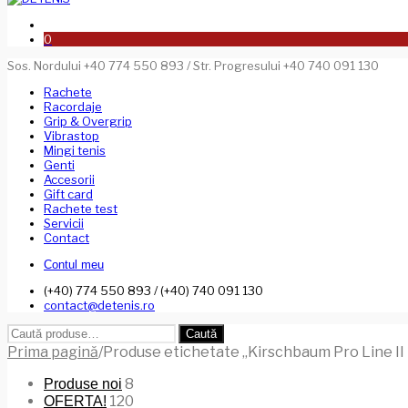
0
Sos. Nordului +40 774 550 893 / Str. Progresului +40 740 091 130
Rachete
Racordaje
Grip & Overgrip
Vibrastop
Mingi tenis
Genti
Accesorii
Gift card
Rachete test
Servicii
Contact
Contul meu
(+40) 774 550 893 / (+40) 740 091 130
contact@detenis.ro
Caută
Caută
după:
Prima pagină
/
Produse etichetate „Kirschbaum Pro Line II 
8
Produse noi
120
OFERTA!