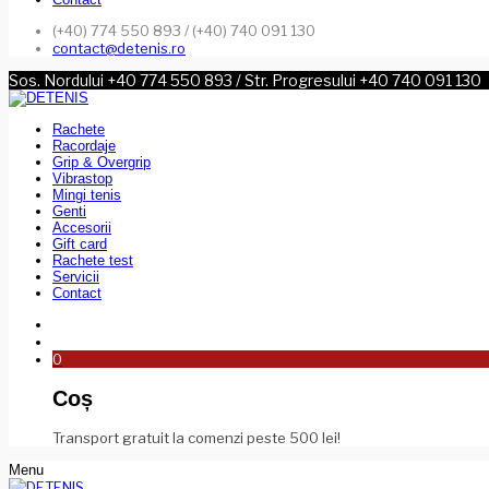
(+40) 774 550 893 / (+40) 740 091 130
contact@detenis.ro
Sos. Nordului +40 774 550 893 / Str. Progresului +40 740 091 130
Rachete
Racordaje
Grip & Overgrip
Vibrastop
Mingi tenis
Genti
Accesorii
Gift card
Rachete test
Servicii
Contact
0
Coș
Transport gratuit la comenzi peste 500 lei!
Menu