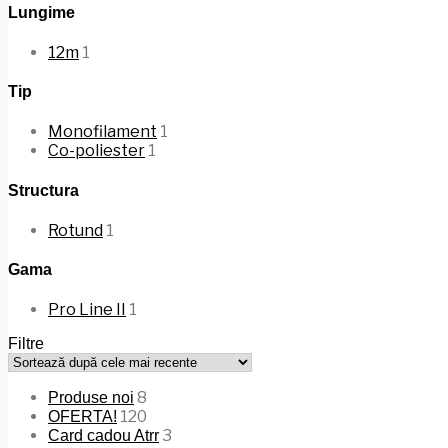
Lungime
12m
1
Tip
Monofilament
1
Co-poliester
1
Structura
Rotund
1
Gama
Pro Line II
1
Filtre
8
Produse noi
120
OFERTA!
3
Card cadou Atrr