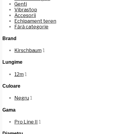
Genti
Vibrastop
Accesorii
Echipament teren
Fără categorie
Brand
Kirschbaum
1
Lungime
12m
1
Culoare
Negru
1
Gama
Pro Line II
1
Diametru