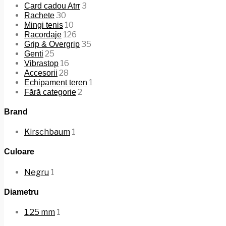
3
Card cadou Atrr
30
Rachete
10
Mingi tenis
126
Racordaje
35
Grip & Overgrip
25
Genti
16
Vibrastop
28
Accesorii
1
Echipament teren
2
Fără categorie
Brand
Kirschbaum
1
Culoare
Negru
1
Diametru
1.25 mm
1