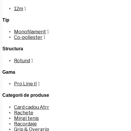
12m
1
Tip
Monofilament
1
Co-poliester
1
Structura
Rotund
1
Gama
Pro Line II
1
Categorii de produse
Card cadou Atrr
Rachete
Mingi tenis
Racordaje
Grip & Overgrip