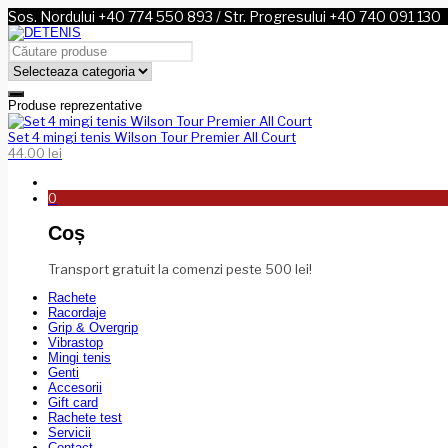
Sos. Nordului +40 774 550 893 / Str. Progresului +40 740 091 130
Produse reprezentative
Set 4 mingi tenis Wilson Tour Premier All Court
44.00
lei
0
Coș
Transport gratuit la comenzi peste 500 lei!
Rachete
Racordaje
Grip & Overgrip
Vibrastop
Mingi tenis
Genti
Accesorii
Gift card
Rachete test
Servicii
Contact